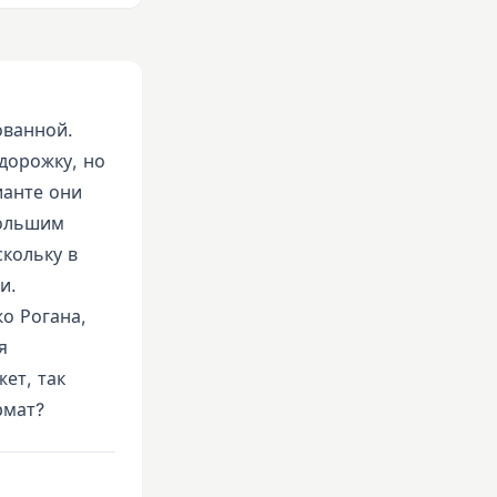
ованной.
одорожку, но
ианте они
большим
скольку в
и.
жо Рогана,
я
ет, так
рмат?