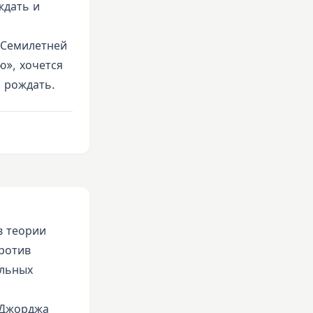
ждать и
 Семилетней
», хочется
 рождать.
в теории
против
альных
 Джорджа