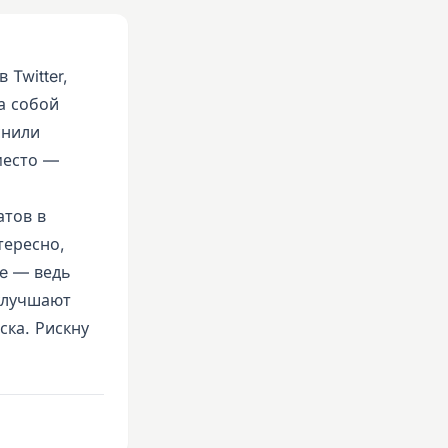
Twitter,
а собой
снили
место —
атов в
тересно,
e — ведь
улучшают
ска. Рискну