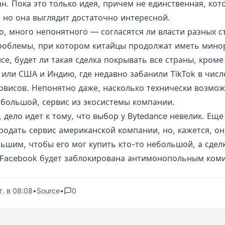
ан. Пока это только идея, причем не единственная, кот
, но она выглядит достаточно интересной.
о, много непонятного — согласятся ли власти разных с
облемы, при котором китайцы продолжат иметь мино
се, будет ли такая сделка покрывать все страны, кроме
или США и Индию, где недавно забанили TikTok в числ
ервисов. Непонятно даже, насколько технически возмо
и большой, сервис из экосистемы компании.
 дело идет к тому, что выбор у Bytedance невелик. Еще
родать сервис американской компании, но, кажется, он
ьшим, чтобы его мог купить кто-то небольшой, а сделк
 Facebook будет заблокирована антимонопольным ком
. в 08:08
•
Source
•
0