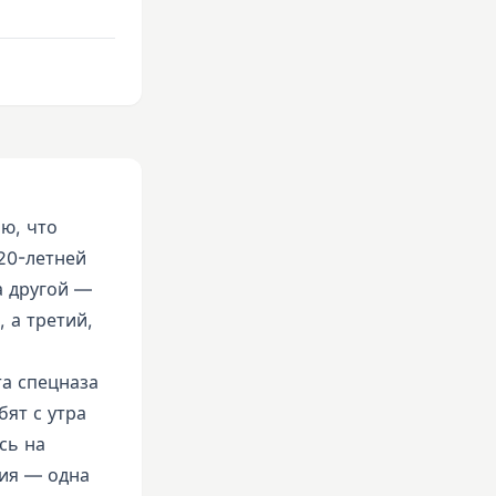
аю, что
 20-летней
 а другой —
, а третий,
та спецназа
бят с утра
сь на
жия — одна