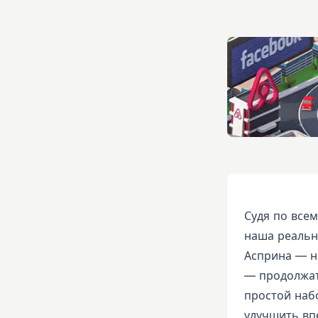
Судя по все
наша реальн
Асприна — не
— продолжат
простой наб
улучшить вп