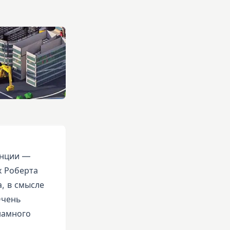
енции —
х Роберта
, в смысле
Очень
намного