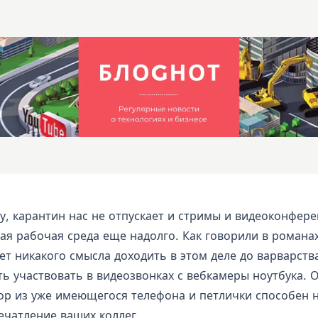
му, карантин нас не отпускает и стримы и видеоконфер
ая рабочая среда еще надолго. Как говорили в романа
т никакого смысла доходить в этом деле до варварства
ь участвовать в видеозвонках с вебкамеры ноутбука. 
ор из уже имеющегося телефона и петлички способен 
ечатление ваших коллег.