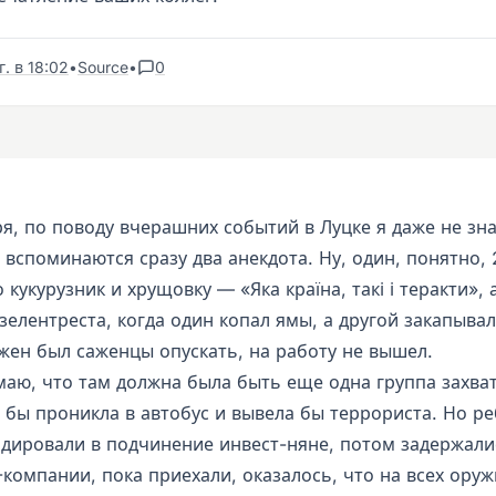
. в 18:02
•
Source
•
0
я, по поводу вчерашних событий в Луцке я даже не зн
 вспоминаются сразу два анекдота. Ну, один, понятно,
 кукурузник и хрущовку — «Яка країна, такі і теракти»,
зелентреста, когда один копал ямы, а другой закапывал
жен был саженцы опускать, на работу не вышел.
умаю, что там должна была быть еще одна группа захва
 бы проникла в автобус и вывела бы террориста. Но ре
дировали в подчинение инвест-няне, потом задержали
-компании, пока приехали, оказалось, что на всех ору