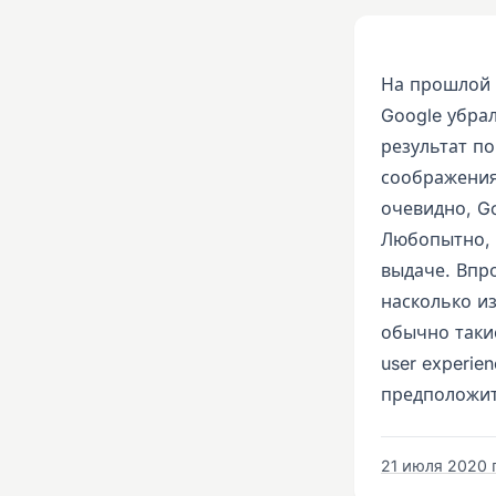
На прошлой 
Google убрал
результат п
соображения
очевидно, Go
Любопытно, ч
выдаче. Впр
насколько и
обычно таки
user experie
предположит
21 июля 2020 г