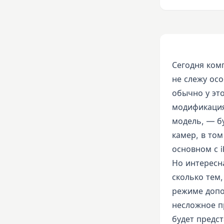
Сегодня ком
не слежу осо
обычно у это
модификация
модель, — б
камер, в то
основном с i
Но интересн
сколько тем
режиме допо
несложное п
будет предст