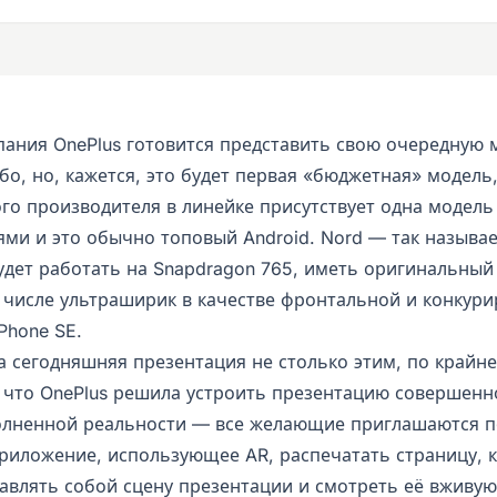
пания OnePlus готовится представить свою очередную 
бо, но, кажется, это будет первая «бюджетная» модель
го производителя в линейке присутствует одна модель
ми и это обычно топовый Android. Nord — так называе
удет работать на Snapdragon 765, иметь оригинальный
м числе ультраширик в качестве фронтальной и конкури
Phone SE.
а сегодняшняя презентация не столько этим, по крайне
, что OnePlus решила устроить презентацию совершенно
лненной реальности — все желающие приглашаются п
риложение, использующее AR, распечатать страницу, 
авлять собой сцену презентации и смотреть её вживую