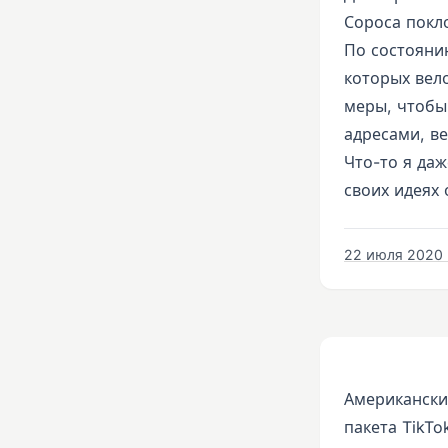
Сороса покло
По состоянию
которых вело
меры, чтобы 
адресами, в
Что-то я даж
своих идеях 
22 июля 2020 г
Американски
пакета TikT