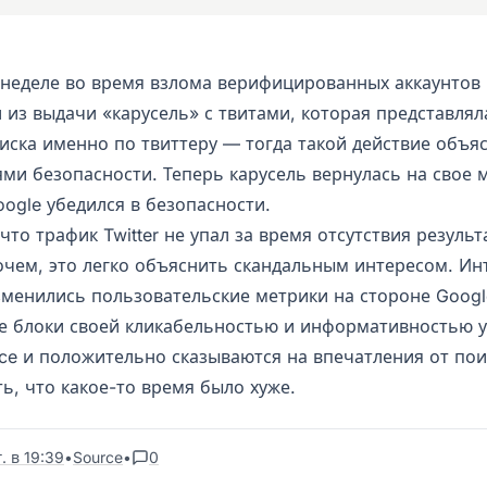
неделе во время взлома верифицированных аккаунтов в 
 из выдачи «карусель» с твитами, которая представлял
оиска именно по твиттеру — тогда такой действие объя
ми безопасности. Теперь карусель вернулась на свое 
ogle убедился в безопасности.
то трафик Twitter не упал за время отсутствия результ
очем, это легко объяснить скандальным интересом. Ин
зменились пользовательские метрики на стороне Googl
е блоки своей кликабельностью и информативностью 
nce и положительно сказываются на впечатления от пои
ь, что какое-то время было хуже.
. в 19:39
•
Source
•
0