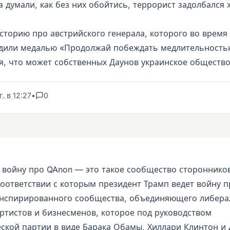
а думали, как без них обойтись, террорист задолбался 
сторию про австрийского генерала, которого во время
дили медалью «Продолжай побеждать медлительностью
я, что может собственных Даунов украинское общество
. в 12:27
•
0
ал войну про QAnon — это такое сообщество стороннико
соответствии с которым президент Трамп ведет войну 
онспирированного сообщества, объединяющего либер
артистов и бизнесменов, которое под руководством
ской партии в виде Барака Обамы, Хиллари Клинтон и