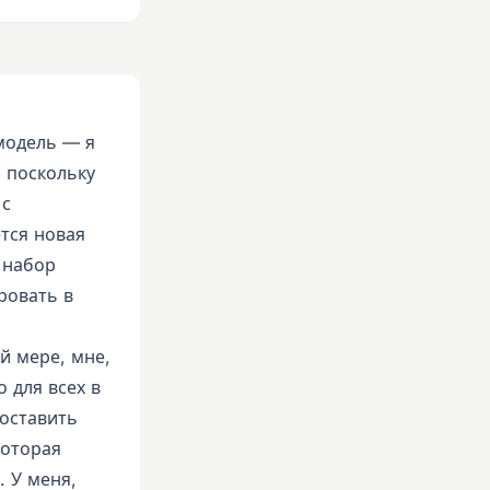
модель — я
, поскольку
 с
тся новая
 набор
ровать в
й мере, мне,
 для всех в
оставить
которая
. У меня,