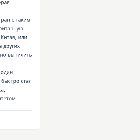
орая
тран с таким
ритарную
 Китая, или
е других
жно выпилить
 один
 быстро стал
а,
итетом.