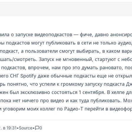
явила о запуске видеоподкастов — фиче, давно анонсир
ы подкастов могут публиковать в сети не только ауди
подкаст, а пользователи смогут выбирать, в каком вар
лушать/смотреть. Запуск не мгновенный, стартуют с не
подкастов, впрочем, нам про это думать рановато, по
его СНГ Spotify даже обычные подкасты еще не открыл
рь понятно, что успели к громкому запуску подкаста Д
ен был эксклюзивно состояться 1 сентября. В хелпе дл
пока нет ничего про видео и как туда публиковать. Мож
и уговорим моих коллег по Радио-Т перейти в видеофо
. в 19:31
•
Source
•
0