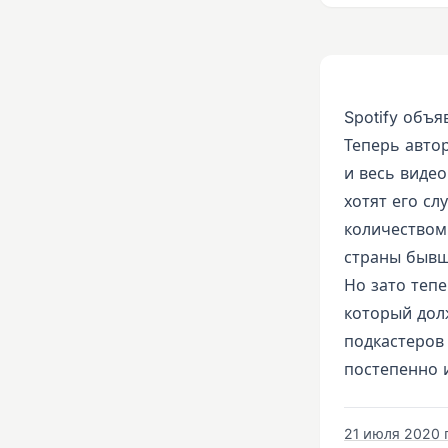
Spotify объ
Теперь автор
и весь видео
хотят его с
количеством 
страны бывш
Но зато тепе
который долж
подкастеров 
постепенно 
21 июля 2020 г