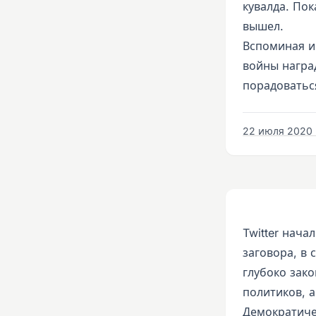
кувалда. Пок
вышел.
Вспоминая и
войны награ
порадоватьс
22 июля 2020 г
Twitter нач
заговора, в 
глубоко зак
политиков, 
Демократиче