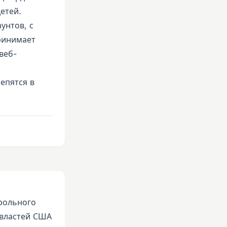
етей.
унтов, с
принимает
веб-
епятся в
рольного
 властей США