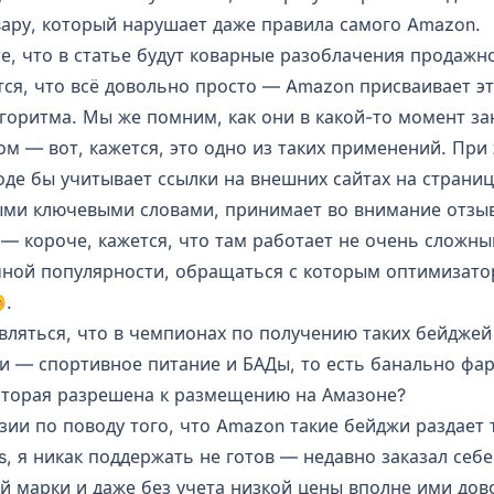
вару, который нарушает даже правила самого Amazon.
те, что в статье будут коварные разоблачения продажн
тся, что всё довольно просто — Amazon присваивает э
оритма. Мы же помним, как они в какой-то момент за
м — вот, кажется, это одно из таких применений. При
оде бы учитывает ссылки на внешних сайтах на страниц
ми ключевыми словами, принимает во внимание отзы
 — короче, кажется, что там работает не очень сложн
чной популярности, обращаться с которым оптимизат
.
ивляться, что в чемпионах по получению таких бейджей
ии — спортивное питание и БАДы, то есть банально фар
которая разрешена к размещению на Амазоне?
зии по поводу того, что Amazon такие бейджи раздает
, я никак поддержать не готов — недавно заказал себе
ой марки и даже без учета низкой цены вполне ими дов