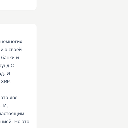
 немногих
нию своей
 банки и
аунд C
д. И
 XRP,
 это две
. И,
я настоящим
нией. Но это