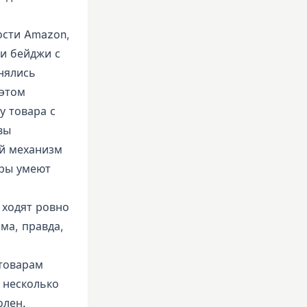
ости Amazon,
ти бейджи с
нялись
 этом
у товара с
вы
ый механизм
оры умеют
 ходят ровно
ма, правда,
 товарам
 несколько
олен.