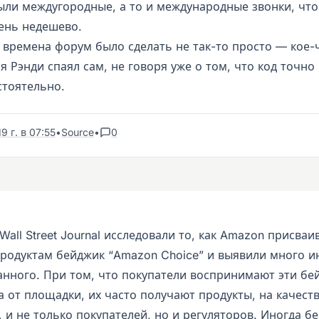
были междугородные, а то и международные звонки, что
ень недешево.
 времена форум было сделать не так-то просто — кое-
 Рэнди спаял сам, не говоря уже о том, что код точн
стоятельно.
9 г. в 07:55
•
Source
•
0
all Street Journal исследовали то, как Amazon присваи
родуктам бейджик “Amazon Choice” и выявили много и
анного. При том, что покупатели воспринимают эти бей
а от площадки, их часто получают продукты, на качест
 и не только покупателей, но и регуляторов. Иногда б