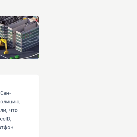
 Сан-
полицию,
ли, что
ceID,
ртфон