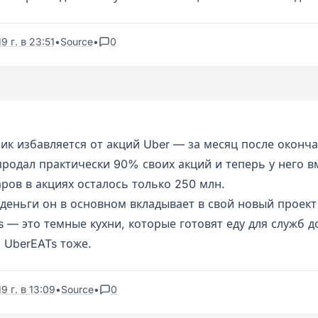
9 г. в 23:51
•
Source
•
0
ик избавляется от акций Uber — за месяц после оконча
продал практически 90% своих акций и теперь у него в
ров в акциях осталось только 250 млн.
деньги он в основном вкладывает в свой новый проект
s — это темные кухни, которые готовят еду для служб д
я UberEATs тоже.
9 г. в 13:09
•
Source
•
0