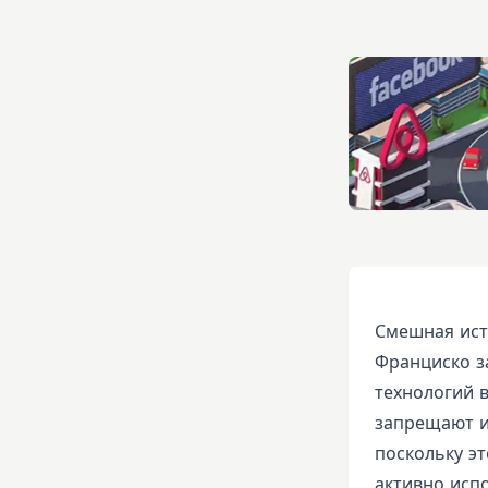
Смешная ист
Франциско з
технологий 
запрещают и
поскольку э
активно исп