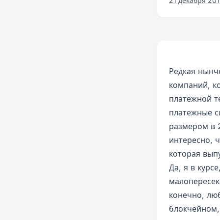
21 декабря 2019
Редкая нынч
компаний, к
платежной т
платежные с
размером в 
интересно, 
которая вып
Да, я в курс
малопересека
конечно, люб
блокчейном,