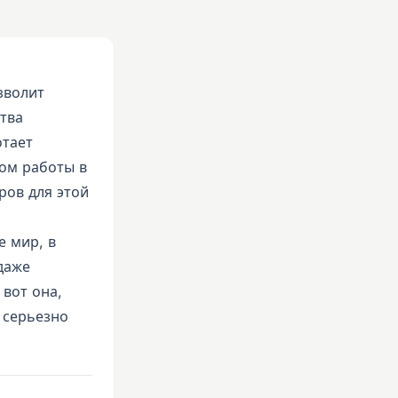
зволит
тва
отает
ом работы в
ров для этой
е мир, в
даже
 вот она,
 серьезно