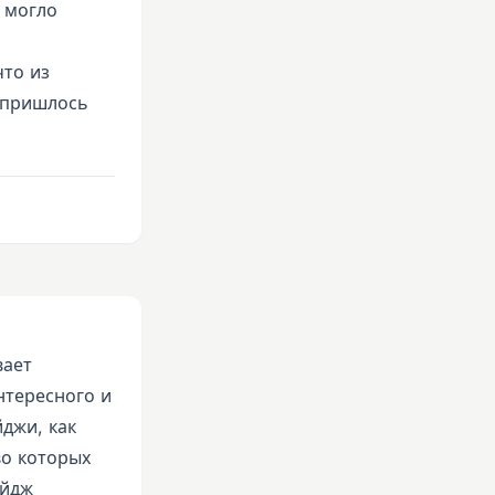
 могло
что из
о пришлось
вает
нтересного и
джи, как
во которых
ейдж