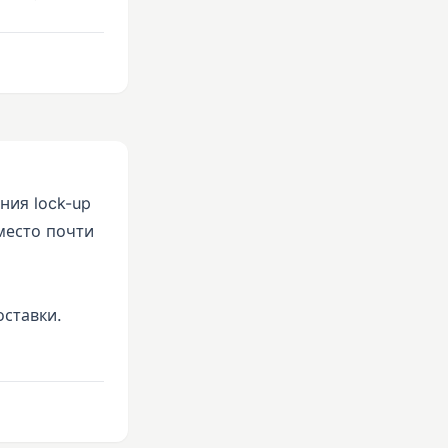
ния lock-up
место почти
оставки.