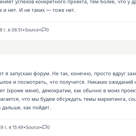
еняет успехов конкретного проекта, тем более, что у д
в и нет. И не таких — тоже нет.
 г. в 08:51
•
Source
•
0
т я запускаю форум. Не так, конечно, просто вдруг за
ылое и посмотреть, что получится. Никаких ожиданий 
т (кроме меня), демократии, как обычно в моих проек
агается, что мы будем обсуждать темы маркетинга, со
 дальше, как пойдет.
9 г. в 15:49
•
Source
•
0