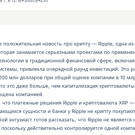
 г. в 12:16
•
Source
•
0
е положительная новость про крипту — Ripple, одна из
оторая занимается серьезными проектами по примене
ехнологии в традиционной финансовой сфере, включая
истемы, привлекла очередной раунд инвестиций. Это р
200 млн долларов при общей оценке компании в 10 млр
что это даже больше, чем капитализация криптовалюты
ущена компанией.
е, что платежные решения Ripple и криптовалюта XRP —
ющихся сущности и банки у Ripple не крипту покупают
ой энтузиаст готов рассказать, что Ripple не являетс
 поскольку действительно контролируется одной компа