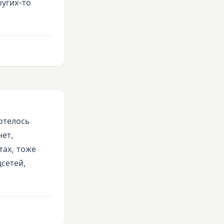
ругих-то
хотелось
нет,
тах, тоже
цсетей,