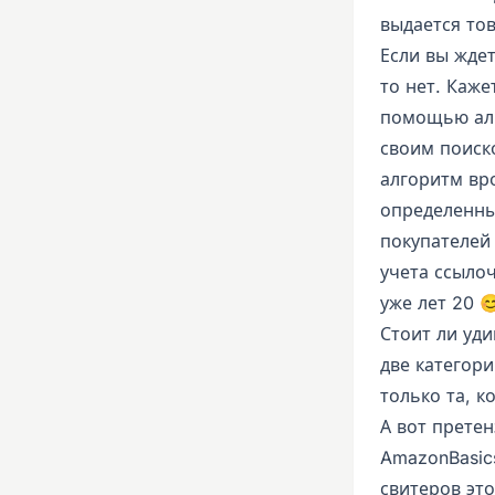
выдается то
Если вы жде
то нет. Каже
помощью алг
своим поиско
алгоритм вр
определенны
покупателей
учета ссыло
уже лет 20 
Стоит ли уд
две категор
только та, 
А вот претен
AmazonBasics
свитеров эт