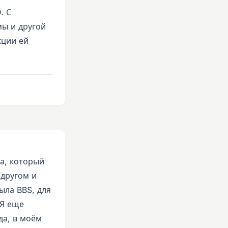
. С
мы и другой
кции ей
а, который
 другом и
ыла BBS, для
 Я еще
да, в моём