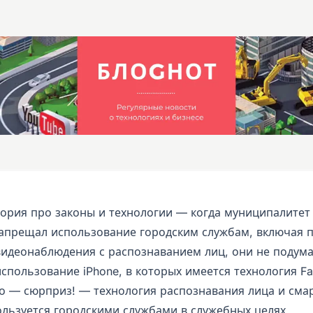
ория про законы и технологии — когда муниципалитет
апрещал использование городским службам, включая 
видеонаблюдения с распознаванием лиц, они не подума
спользование iPhone, в которых имеется технология Fa
то — сюрприз! — технология распознавания лица и сма
ользуется городскими службами в служебных целях.