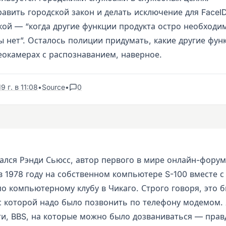
авить городской закон и делать исключение для FaceID
ой — “когда другие функции продукта остро необходи
ы нет”. Осталось полиции придумать, какие другие фун
еокамерах с распознаванием, наверное.
 г. в 11:08
•
Source
•
0
ался Рэнди Сьюсс, автор первого в мире онлайн-форум
в 1978 году на собственном компьютере S-100 вместе с
о компьютерному клубу в Чикаго. Строго говоря, это б
с которой надо было позвонить по телефону модемом.
ти, BBS, на которые можно было дозваниваться — прав