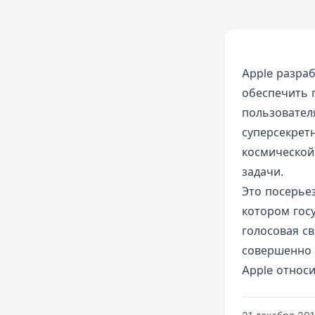
Apple разра
обеспечить 
пользователя
суперсекрет
космической
задачи.
Это посерьез
котором гос
голосовая св
совершенно 
Apple относи