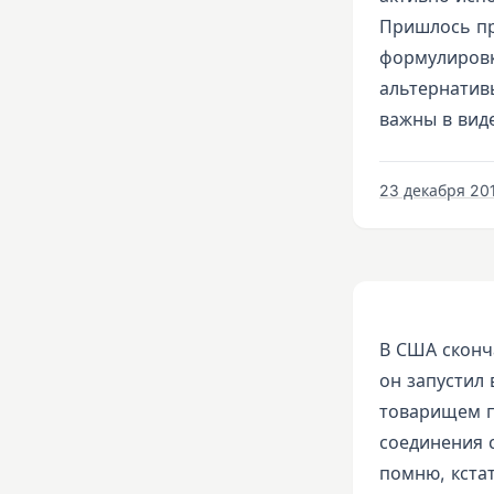
Пришлось пр
формулировк
альтернатив
важны в вид
23 декабря 2019
В США сконч
он запустил 
товарищем п
соединения 
помню, кста