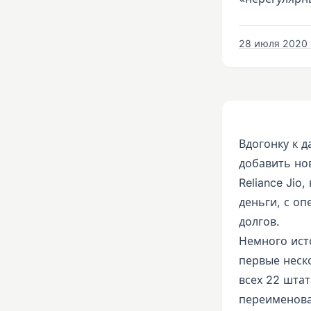
28 июля 2020 г
Вдогонку к д
добавить но
Reliance Jio
деньги, с о
долгов.
Немного ист
первые неско
всех 22 штат
переименовал