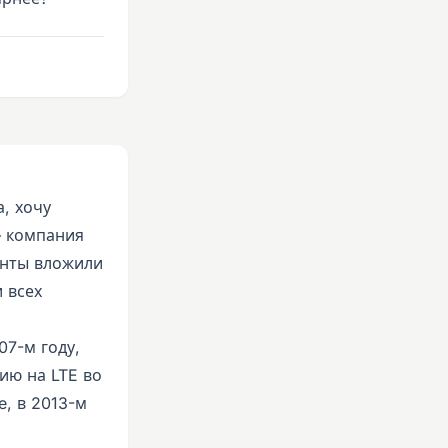
а, хочу
— компания
ганты вложили
 всех
07-м году,
ию на LTE во
e, в 2013-м