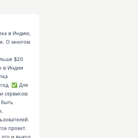
ека в Индию,
не. О многом
ольше $20
о в Индии
пка
 год. ✅ Для
и сервисов:
 быть
е.
ьзователей.
rce проект.
 это и выход