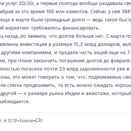
ла услуг 2G/3G, а первые полгода вообще раздавала св
абрав за это время 100 млн клиентов. Сейчас у неё 38
 еще в марте были громадные долги — ведь такое быст
ый маркетинг требовалось финансировать.
яц назад Jio заявила, что долгов больше нет. С марта 
ивлекла инвестиции в размере 15,2 млрд долларов, вкл
и другими компаниями, и продала часть акций еще на 
ем, при плане закончить погашение долгов до февраля 
лностью погасила почти 23 млрд задолженности уже в
роны, это может говорить о том, что, поджимаемые св
ли слегка продешевить, то есть можно ожидать хорош
С другой — о размере рынка Индии и ажиотаже, который
наблюдается.
. в 12:10
•
Source
•
0