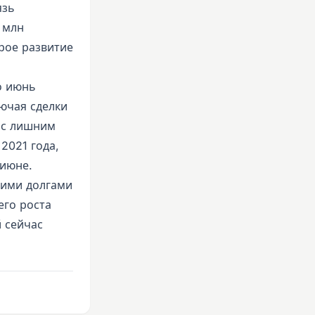
язь
8 млн
рое развитие
по июнь
ючая сделки
7 с лишним
2021 года,
 июне.
оими долгами
его роста
 сейчас