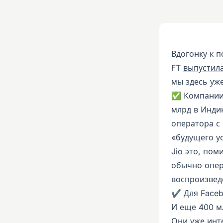
Вдогонку к 
FT
выпустил
мы здесь уж
✅ Компании 
млрд в Инди
оператора с
«будущего ус
Jio это, пом
обычно опер
воспроизвед
✔️ Для Face
И еще 400 мл
Они уже инте