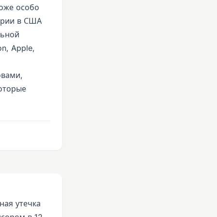
тоже особо
трии в США
льной
n, Apple,
овами,
оторые
ная утечка
нсором в 12