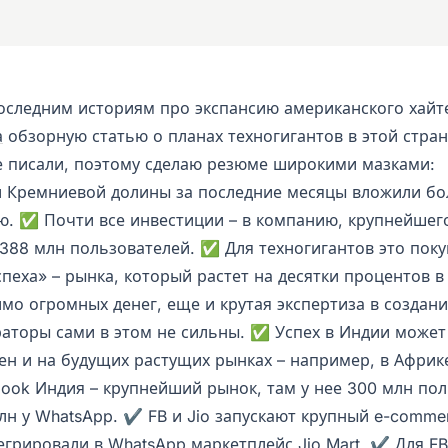
последним историям про экспансию американского хайт
а
обзорную статью о планах техногигантов в этой стра
е писали, поэтому сделаю резюме широкими мазками:
Кремниевой долины за последние месяцы вложили б
ю. ✅ Почти все инвестиции – в компанию, крупнейшег
 388 млн пользователей. ✅ Для техногигантов это поку
пеха» – рынка, который растет на десятки процентов в
имо огромных денег, еще и крутая экспертиза в создани
аторы сами в этом не сильны. ✅ Успех в Индии может
ен и на будущих растущих рынках – например, в Африк
book Индия – крупнейший рынок, там у нее 300 млн пол
н у WhatsApp. ✔️ FB и Jio запускают крупный e-comme
грировали в WhatsApp маркетплейс Jio Mart. ✔️ Для FB