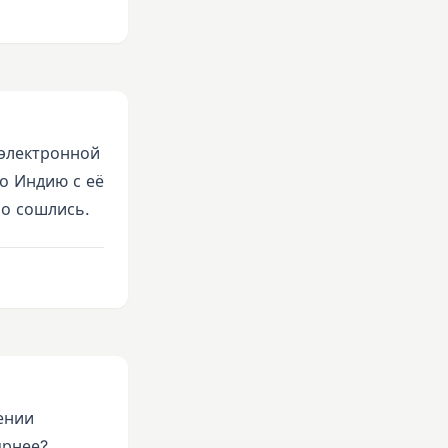
 электронной
ро Индию с её
но сошлись.
ении
ярнее?