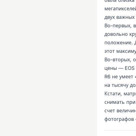
мегапикселей
двух важных
Во-первых, 
довольно кру
положение. 
этот максиму
Во-вторых, 
цены — EOS 
R6 не умеет 
на тысячу до
Кстати, мат
снимать при
счет величи
фотографов 