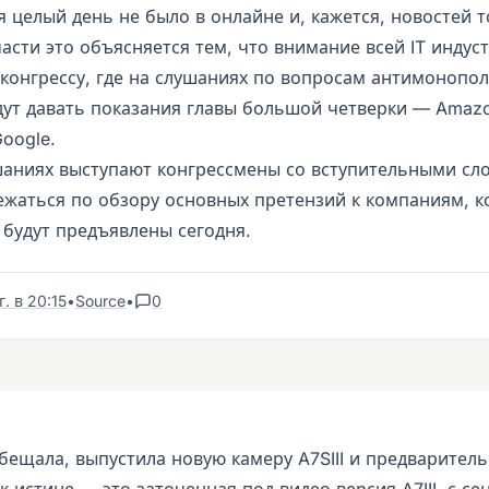
я целый день не было в онлайне и, кажется, новостей 
асти это объясняется тем, что внимание всей IT индус
 конгрессу, где на слушаниях по вопросам антимонопо
дут давать показания главы большой четверки — Amazo
oogle.
шаниях выступают конгрессмены со вступительными сл
жаться по обзору основных претензий к компаниям, к
 будут предъявлены сегодня.
. в 20:15
•
Source
•
0
обещала, выпустила новую камеру A7SIII и предваритель
к истине — это заточенная под видео версия A7III, с се