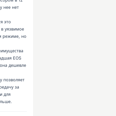
у нее нет
я это
 в уязвимое
м режиме, но
реимущества
ладшая EOS
о она дешевле
у позволяет
редачу за
и для
льше.