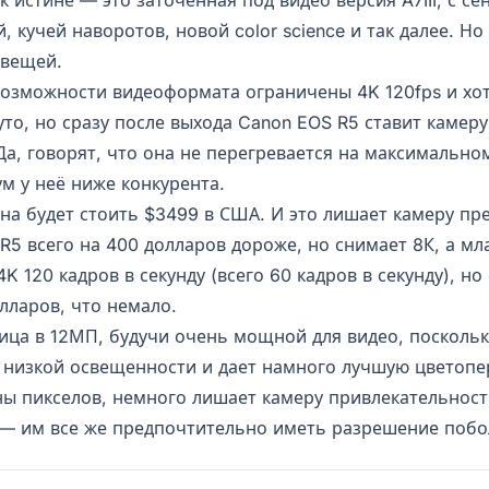
, кучей наворотов, новой color science и так далее. Но 
 вещей.
возможности видеоформата ограничены 4K 120fps и хот
то, но сразу после выхода Canon EOS R5 ставит камеру
Да, говорят, что она не перегревается на максимально
м у неё ниже конкурента.
она будет стоить $3499 в США. И это лишает камеру п
R5 всего на 400 долларов дороже, но снимает 8К, а м
4K 120 кадров в секунду (всего 60 кадров в секунду), н
лларов, что немало.
рица в 12МП, будучи очень мощной для видео, поскольк
 низкой освещенности и дает намного лучшую цветопе
ны пикселов, немного лишает камеру привлекательност
— им все же предпочтительно иметь разрешение побо