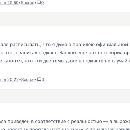
. в 20:50
•
Source
•
0
анале расписывать, что я думаю про идею официальной
о этого записал подкаст. Заодно еще раз поговорил п
 кажется, что эти две темы даже в подкасте не случай
. в 20:22
•
Source
•
0
ала приведен в соответствие с реальностью — в выраж
е новости» пропала частица «не-». А то куда уж регул