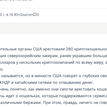
 г. в 14:40
•
Source
•
0
тельные органы США арестовали 280 криптокошелько
их северокорейским хакерам, ранее укравшим больше
олларов у нескольких криптокомпаний по всему миру, 
ю.
 называется, но в минюсте США говорят о глубоких свя
 КНДР и китайскими сетями по отмыванию денег.
очень понятно, как именно они смогли арестовать кош
ечь идет о кошельках, которые поддерживаются сервис
 различными биржами. При этом, правда, ничего не гов