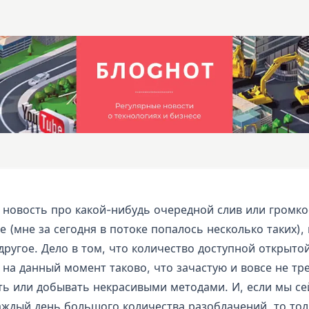
ы новость про какой-нибудь очередной слив или громко
 (мне за сегодня в потоке попалось несколько таких),
другое. Дело в том, что количество доступной открыто
на данный момент таково, что зачастую и вовсе не тре
ть или добывать некрасивыми методами. И, если мы се
аждый день большого количества разоблачений, то то