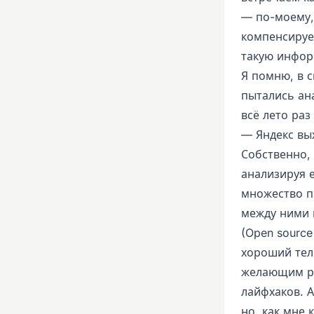
— по-моему,
компенсируе
такую инфо
Я помню, в 
пытались ан
всё лето раз
— Яндекс вы
Собственно, 
анализируя е
множество п
между ними 
(Open source
хороший тел
желающим ра
лайфхаков. 
но, как мне 