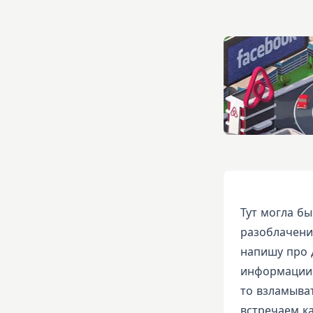
Тут могла б
разоблачение
напишу про 
информации 
то взламыва
встречаем к