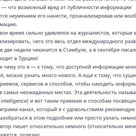
 — что возможный вред от публичности информации
тся неумением его нанести, проанализировав или воо
рмацию.
свое время сильно удивлялся на журналистов, которые
ализировать, чего это весь отдел международного разв
 в две недели чекинится в Стамбуле, а в сентябре писа
ходит в Турцию!
к чему это я — к тому, что доступной информации мног
ё, можно узнать много нового. А еще к тому, что суще
риемов, сервисов и способов, чтобы находить информ
в самых неожиданных местах. Эта деятельность называ
 intelligence) и вот таким приемам и способам посвяще
еграмм-канал, который я с удовольствием рекомендую
зобраться в этом подробнее или просто узнать немно
Автор пишет относительно немного (относительно меня
кажется, полезно.