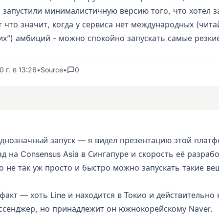
и запустили минималистичную версию того, что хотел з
т что значит, когда у сервиса нет международных (чита
их”) амбиций - можно спокойно запускать самые резки
 г. в 13:26
•
Source
•
0
днозначный запуск — я видел презентацию этой плат
ад на Consensus Asia в Сингапуре и скорость её разраб
о не так уж просто и быстро можно запускать такие ве
факт — хоть Line и находится в Токио и действительно
ссенджер, но принадлежит он южнокорейскому Naver.