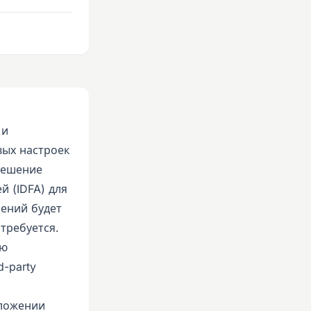
 и
вых настроек
решение
й (IDFA) для
ений будет
требуется.
ью
d-party
иложении