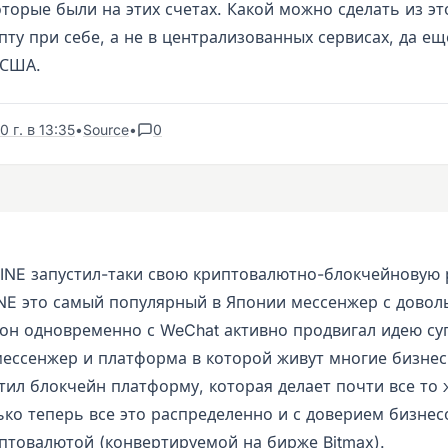
оторые были на этих счетах. Какой можно сделать из э
ту при себе, а не в централизованных сервисах, да ещ
 США.
 г. в 13:35
•
Source
•
0
INE запустил-таки свою криптовалютно-блокчейновую
NE это самый популярный в Японии мессенжер с дово
 он одновременно с WeChat активно продвигал идею су
 мессенжер и платформа в которой живут многие бизнес
тил блокчейн платформу, которая делает почти все то 
ко теперь все это распределенно и с доверием бизнесо
иптовалютой (конвертируемой на бирже Bitmax).