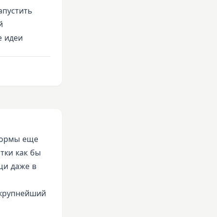
апустить
й
е идеи
формы еще
отки как бы
щи даже в
 крупнейший