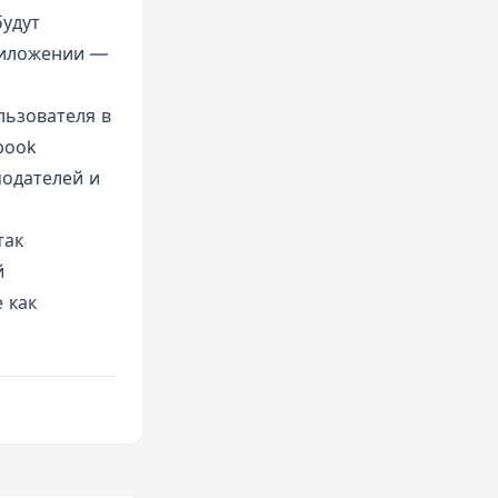
будут
риложении —
льзователя в
book
модателей и
так
й
 как