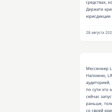
средствах, к
Держите крип
юрисдикции
28 августа 2020
Мессенжер L
Напомню, LI
аудиторией,
по сути это
сейчас запус
раньше, толь
со своей кр