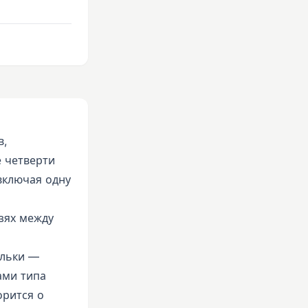
в,
 четверти
включая одну
зях между
ельки —
ами типа
орится о