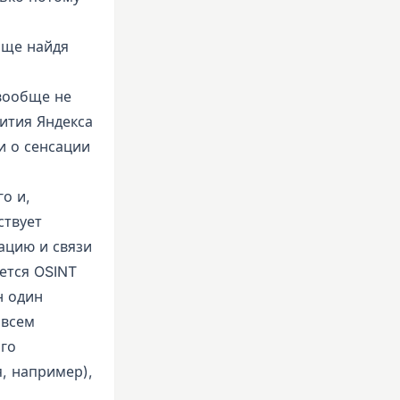
бще найдя
 вообще не
ития Яндекса
ли о сенсации
о и,
ствует
ацию и связи
ется OSINT
н один
 всем
го
, например),