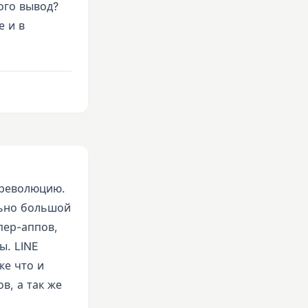
того вывод?
е и в
 революцию.
льно большой
пер-аппов,
ы. LINE
же что и
в, а так же