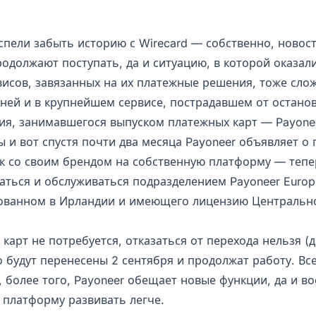
спели забыть историю с Wirecard — собственно, новос
одолжают поступать, да и ситуацию, в которой оказали
висов, завязанных на их платежные решения, тоже сло
 ней и в крупнейшем сервисе, пострадавшем от остано
ия, занимавшегося выпуском платежных карт — Payone
 и вот спустя почти два месяца Payoneer объявляет о
ек со своим брендом на собственную платформу — тепе
каться и обслуживаться подразделением Payoneer Europ
ованном в Ирландии и имеющего лицензию Центральн
карт не потребуется, отказаться от перехода нельзя (д
 будут перенесены 2 сентября и продолжат работу. Все
, более того, Payoneer обещает новые функции, да и в
 платформу развивать легче.