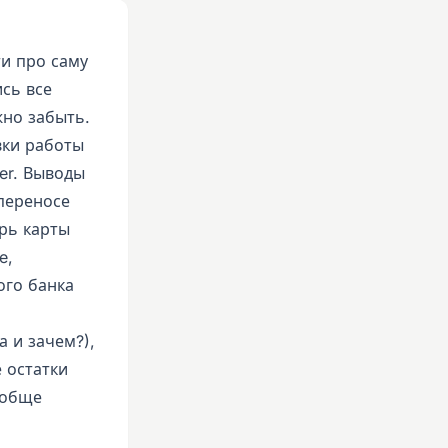
ти про саму
сь все
жно забыть.
вки работы
er. Выводы
 переносе
рь карты
e,
ого банка
а и зачем?),
 остатки
ообще