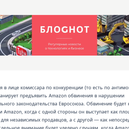
я в лице комиссара по конкуренции (то есть по антим
ланирует предъявить Amazon обвинения в нарушении
ьного законодательства Евросоюза. Обвинение будет 
и Amazon, когда с одной стороны он выступает как пло
 для независимых продавцов, а с другой — как непосре
тдельное внимание будет уделено случаям, когда Amaz