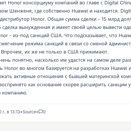
ет Honor консорциуму компаний во главе с Digital Chin
ом Шенженя, где собственно Huawei и находится. Digita
дистрибутор Honor. Общая сумма сделки - 15 млрд дол
о сделка вынужденная и имеет своей целью вывести од
nor - из-под санкций США. Что подсказывает, что Huaw
 смягчение режима санкций в связи со сменой админис
 Впрочем, их же не только в США прижимают.
чень понятно, насколько им удастся на самом деле раз
дь Honor во многом базируется на разработках Huawei 
лжать активные отношения с бывшей материнской ком
воспринято как основание скорее расширить санкции у
 компанию.
г. в 13:13
•
Source
•
0