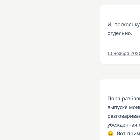
И, поскольку
отдельно.
10 ноября 2020 
Пора разбав
выпуске моим
разговаривал
убежденная 
😊. Вот при