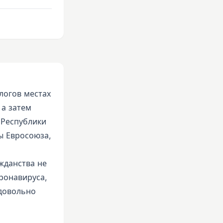
логов местах
 а затем
 Республики
ы Евросоюза,
жданства не
оронавируса,
 довольно