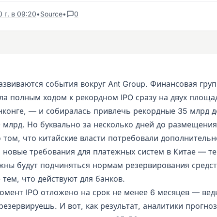
 г. в 09:20
•
Source
•
0
азвиваются события вокруг Ant Group. Финансовая гру
ла полным ходом к рекордном IPO сразу на двух площа
нконге, — и собиралась привлечь рекордные 35 млрд 
0 млрд. Но буквально за несколько дней до размещени
 том, что китайские власти потребовали дополнительно
 новые требования для платежных систем в Китае — те
жны будут подчиняться нормам резервирования средст
тем, что действуют для банков.
омент IPO отложено на срок не менее 6 месяцев — вед
резервируешь. И вот, как результат, аналитики прогно