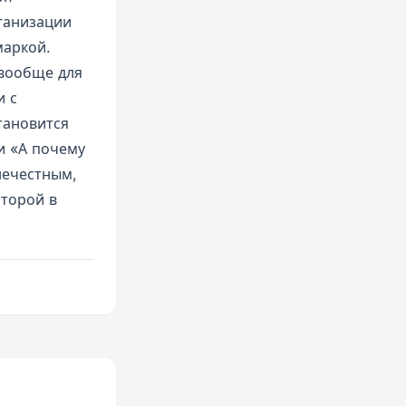
ганизации
маркой.
 вообще для
и с
тановится
и «А почему
нечестным,
оторой в