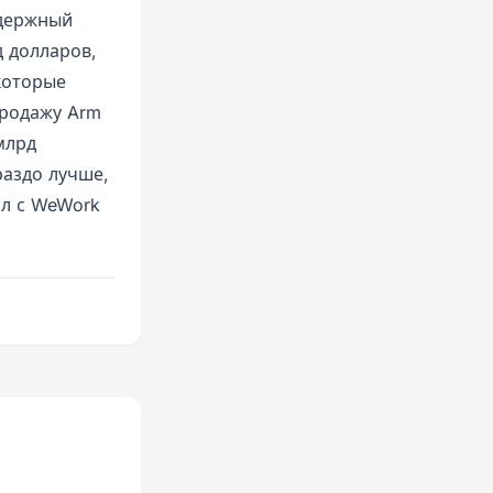
удержный
д долларов,
 которые
продажу Arm
млрд
раздо лучше,
ал с WeWork