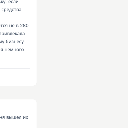
ку, если
 средства
тся не в 280
 привлекала
му бизнесу
ся немного
дня вышел их