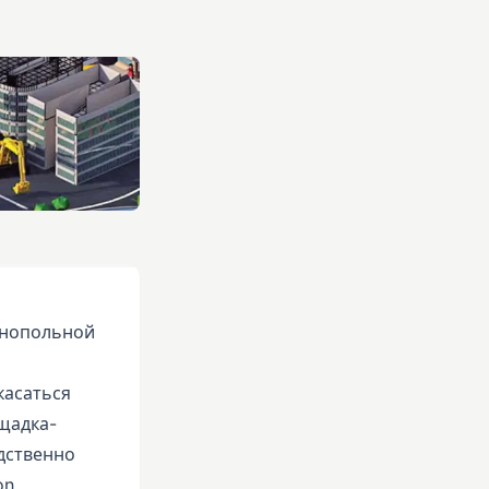
онопольной
касаться
щадка-
дственно
on