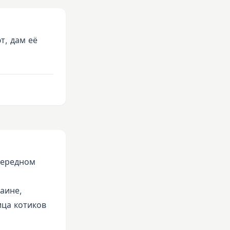
т, дам её
чередном
аине,
ца котиков