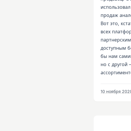
использовал
продаж анал
Вот это, кст
всех платфо
партнерским
доступным б
бы нам самим
но с другой 
ассортимент
10 ноября 2020 