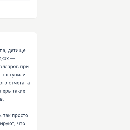
ппа, детище
дках —
долларов при
я поступили
го отчета, а
перь такие
в,
ь так просто
зируют, что