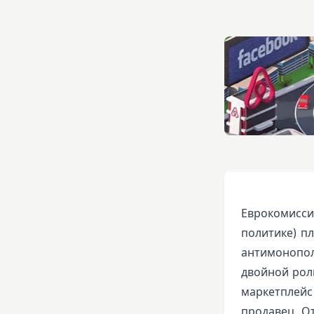
Еврокомисси
политике) п
антимонопол
двойной рол
маркетплейс
продавец. О