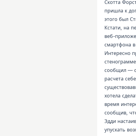
Скотта Форс
пришла к до
этого был С
Кстати, на 
веб-приложе
смартфона в
Интересно п
стенограмме
сообщил — с
расчета себ
существовав
хотела сдел
время интере
сообщив, чт
Эдди настаив
упускать во