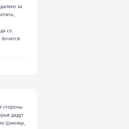
 далеко за
етить,
да со
 Хочется
и стороны
орые дадут
Фил Шиллер,