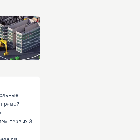
польные
 прямой
е
ием первых 3
оверсии —