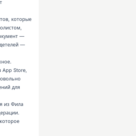
т
тов, которые
полистом,
документ —
идетелей —
жное.
 App Store,
довольно
ений для
ая из Фила
дерации.
 которое