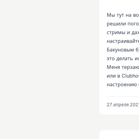
Мы тут на в
решили погов
стримы и даж
настраивайт
Бакуновым бу
это делать и
Меня терзаю
или в Clubh
настроению 
27 апреля 2021 