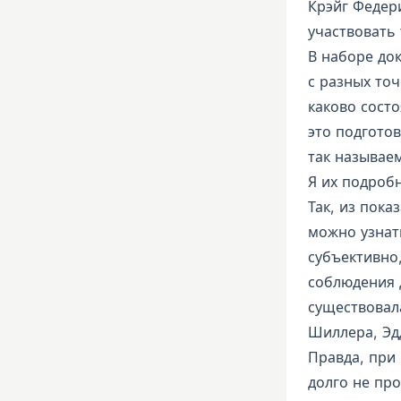
Крэйг Федери
участвовать 
В наборе до
с разных точ
каково состо
это подгото
так называем
Я их подроб
Так, из пок
можно узнат
субъективно
соблюдения 
существовала
Шиллера, Эд
Правда, при
долго не про