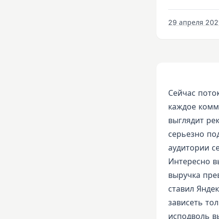
29 апреля 2021
Сейчас пото
каждое комме
выглядит ре
серьезно по
аудитории с
Интересно в
выручка пре
ставил Яндек
зависеть тол
исподволь в