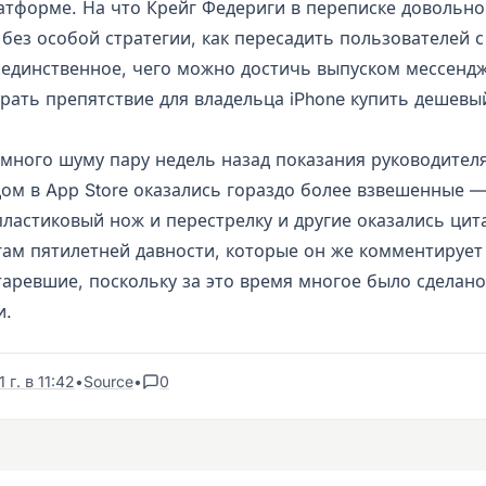
атформе. На что Крейг Федериги в переписке довольн
 без особой стратегии, как пересадить пользователей 
, единственное, чего можно достичь выпуском мессенд
рать препятствие для владельца iPhone купить дешевый
много шуму пару недель назад показания руководител
ом в App Store оказались гораздо более взвешенные 
ластиковый нож и перестрелку и другие оказались цит
гам пятилетней давности, которые он же комментирует
таревшие, поскольку за это время многое было сделано
и.
г. в 11:42
•
Source
•
0