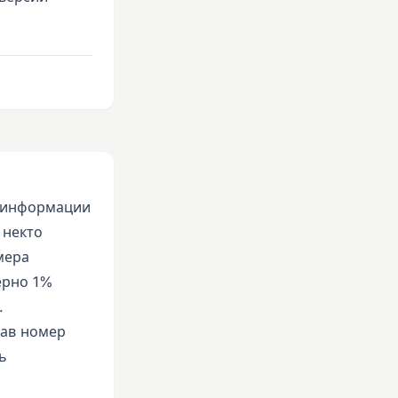
й информации
 некто
мера
ерно 1%
.
рав номер
ь