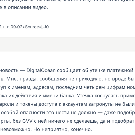
е в описании видео.
 г. в 09:02
•
Source
•
0
новость — DigitalOcean сообщает об утечке платежно
ов. Мне, правда, сообщения не приходило, но вроде бы
туп к именам, адресам, последним четырем цифрам но
ока их действия и имени банка. Утечка коснулась прим
ароли и токены доступа к аккаунтам затронуты не были
 особой опасности это нести не должно — даже подоб
рты, без CVV с ней ничего не сделаешь, да и подобрат
 невозможно. Но неприятно, конечно.