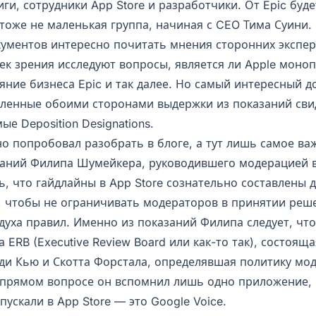
ги, сотрудники App Store и разработчики. От Epic буде
тоже не маленькая группа, начиная с CEO Тима Суини.
кументов интересно почитать мнения сторонних экспер
ек зрения исследуют вопросы, является ли Apple моно
яние бизнеса Epic и так далее. Но самый интересный 
вленные обоими сторонами выдержки из показаний св
ые Deposition Designations.
но попробовал разобрать в блоге, а тут лишь самое ва
азаний Филипа Шумейкера, руководившего модерацией в
ь, что гайдлайны в App Store сознательно составлены 
, чтобы не ограничивать модераторов в принятии реш
духа правил. Именно из показаний Филипа следует, что
 ERB (Executive Review Board или как-то так), состоящ
ди Кью и Скотта Форстала, определявшая политику мо
 прямом вопросе он вспомнил лишь одно приложение,
пускали в App Store — это Google Voice.