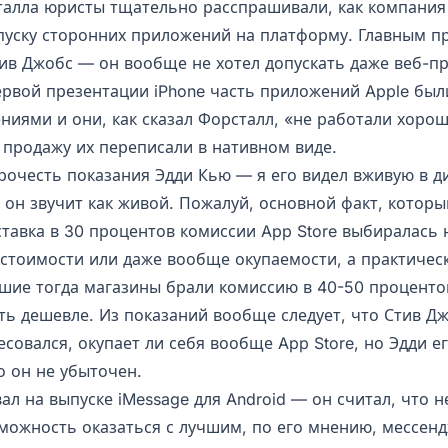
талла юристы тщательно расспрашивали, как компания
пуску сторонних приложений на платформу. Главным п
тив Джобс — он вообще не хотел допускать даже веб-п
первой презентации iPhone часть приложений Apple бы
ниями и они, как сказал Форсталл, «не работали хорош
 продажу их переписали в нативном виде.
рочесть показания Эдди Кью — я его видел вживую в ди
 он звучит как живой. Пожалуй, основной факт, которы
тавка в 30 процентов комиссии App Store выбиралась 
естоимости или даже вообще окупаемости, а практическ
шие тогда магазины брали комиссию в 40-50 проценто
ать дешевле. Из показаний вообще следует, что Стив Д
совался, окупает ли себя вообще App Store, но Эдди ег
о он не убыточен.
ал на выпуске iMessage для Android — он считал, что н
зможность оказаться с лучшим, по его мнению, мессен