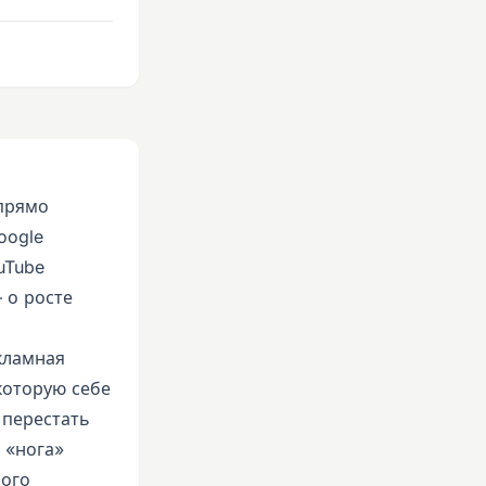
 прямо
oogle
uTube
 о росте
кламная
которую себе
 перестать
 «нога»
ного