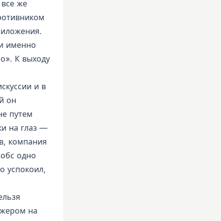
 все же
ротивником
риложения.
ли именно
о». К выходу
скуссии и в
й он
не путем
и на глаз —
в, компания
жобс одно
о успокоил,
ельзя
джером на