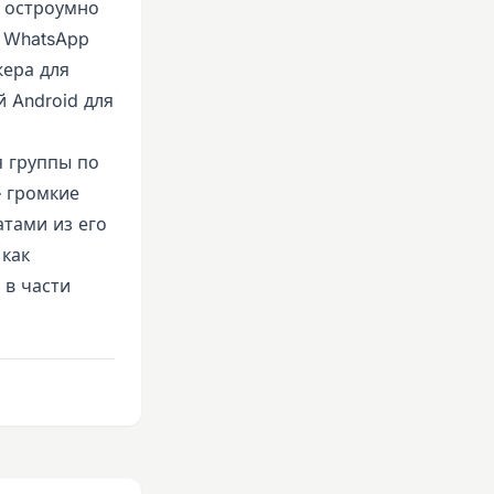
о остроумно
с WhatsApp
жера для
 Android для
я группы по
— громкие
атами из его
 как
 в части