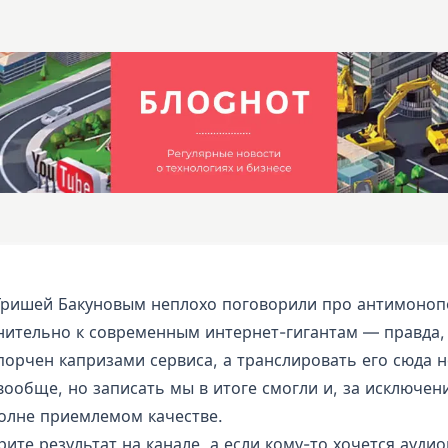
Гришей Бакуновым неплохо поговорили про антимоно
ительно к современным интернет-гигантам — правда,
порчен капризами сервиса, а транслировать его сюда н
вообще, но записать мы в итоге смогли и, за исключен
полне приемлемом качестве.
рите результат на канале, а если кому-то хочется ауди