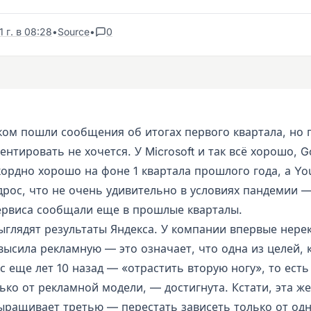
 г. в 08:28
•
Source
•
0
ком пошли сообщения об итогах первого квартала, но
нтировать не хочется. У Microsoft и так всё хорошо, G
кордно хорошо на фоне 1 квартала прошлого года, а Yo
дрос, что не очень удивительно в условиях пандемии —
ервиса сообщали еще в прошлые кварталы.
ыглядят результаты Яндекса. У компании впервые нере
высила рекламную — это означает, что одна из целей, 
с еще лет 10 назад — «отрастить вторую ногу», то есть
ько от рекламной модели, — достигнута. Кстати, эта же
ыращивает третью — перестать зависеть только от од