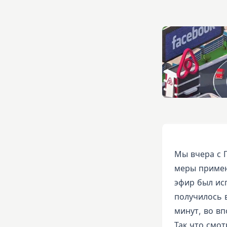
Мы вчера с 
меры примен
эфир был ис
получилось 
минут, во в
Так что смот