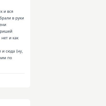
х и вся
брали в руки
мени
Гришей
 нет и как
 и сюда (ну,
рим по