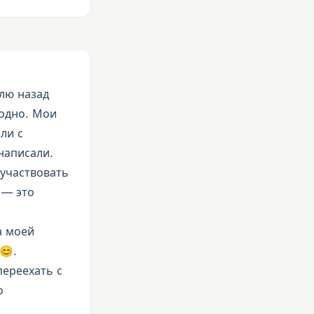
лю назад
годно. Мои
ли с
написали.
оучаствовать
 — это
а моей
😊.
переехать с
о