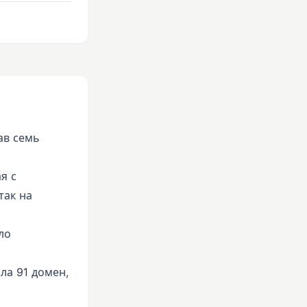
,
ав семь
я с
так на
ло
ила 91 домен,