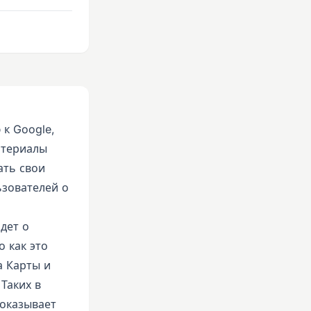
к Google,
атериалы
ать свои
ьзователей о
дет о
 как это
а Карты и
Таких в
показывает