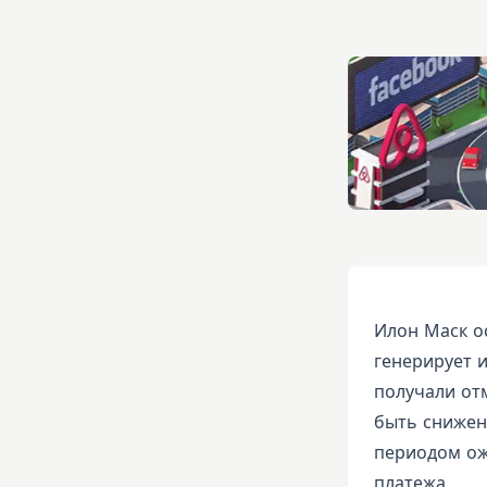
Илон Маск ос
генерирует и
получали отм
быть снижена
периодом ож
платежа.