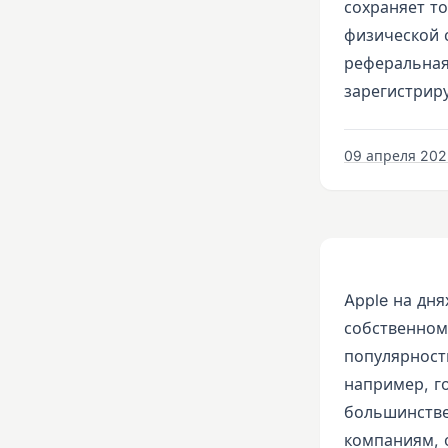
сохраняет т
физической 
реферальная
зарегистриру
09 апреля 2022
Apple на дн
собственном
популярности
например, г
большинстве
компаниям, 