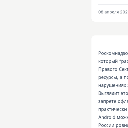
08 апреля 2022
Роскомнадзо
который “ра
Правого Сек
ресурсы, а 
нарушениях 
Выглядит это
запрете офл
практически
Android мож
России ровно