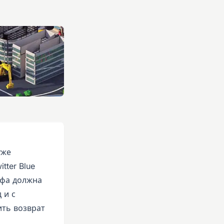
уже
tter Blue
ифа должна
 и с
ить возврат