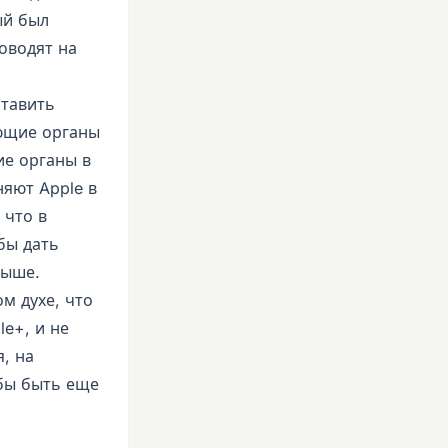
ый был
оводят на
ставить
ующие органы
ие органы в
няют Apple в
 что в
бы дать
дыше.
м духе, что
le+, и не
я, на
 бы быть еще