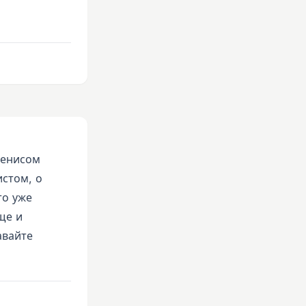
Денисом
истом, о
то уже
ще и
авайте