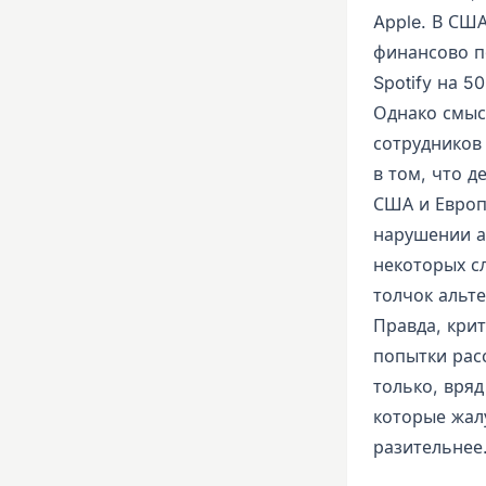
Apple. В СШ
финансово п
Spotify на 5
Однако смыс
сотрудников
в том, что д
США и Европе
нарушении а
некоторых с
толчок альте
Правда, кри
попытки расс
только, вряд
которые жал
разительнее