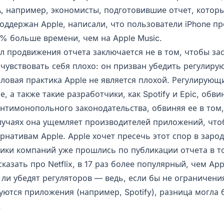
А, например, экономисты, подготовившие отчет, котор
оддержан Apple, написали, что пользователи iPhone пр
0% больше времени, чем на Apple Music.
л продвижения отчета заключается не в том, чтобы за
 чувствовать себя плохо: он призван убедить регулир
еловая практика Apple не является плохой. Регулирующ
, а также такие разработчики, как Spotify и Epic, обви
нтимонопольного законодательства, обвиняя ее в том,
лучаях она ущемляет производителей приложений, что
рнативам Apple. Apple хочет пресечь этот спор в заро
тики компаний уже прошлись по публикации отчета в то
казать про Netflix, в 17 раз более популярный, чем App
 ли убедят регуляторов — ведь, если бы не ограничени
уются приложения (например, Spotify), разница могла
.