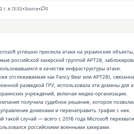
 г. в 13:53
•
Source
•
0
rosoft успешно пресекла атаки на украинские объекты
мые российской хакерской группой APT28, заблокиров
пользовавшихся в качестве инфраструктуры атаки.
акже отслеживаемая как Fancy Bear или APT28), связанна
военной разведкой ГРУ, использовала эти домены для а
краинских учреждений, включая медиа-организации.
омпания получила судебное решение, которое позволи
 управление доменами и перенаправить трафик с них.
й такой случай — всего с 2016 года Microsoft перехват
ользовался российскими военными хакерами.