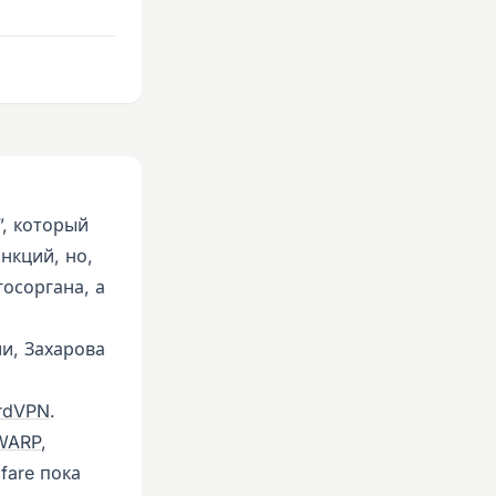
”, который
нкций, но,
госоргана, а
ии, Захарова
rdVPN
.
 WARP
,
fare пока