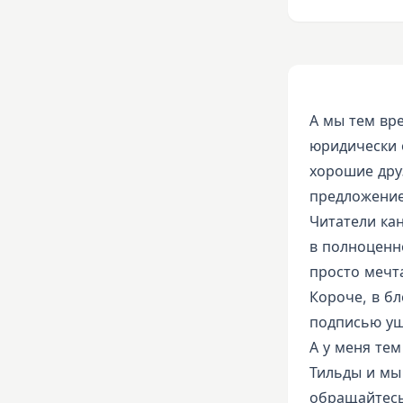
А мы тем вр
юридически о
хорошие дру
предложением
Читатели кан
в полноценн
просто мечт
Короче, в бл
подписью уш
А у меня тем
Тильды и мы
обращайтесь