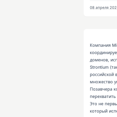
08 апреля 2022
Компания Mic
координируе
доменов, ис
Strontium (т
российской 
множество у
Позавчера к
перехватить
Это не первы
который исп