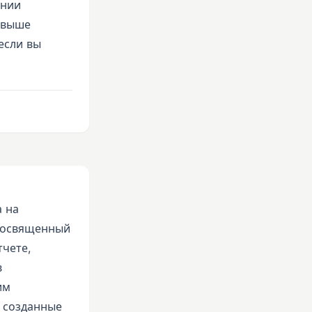
ении
 выше
если вы
 на
 посвященный
тчете,
в
им
 созданные