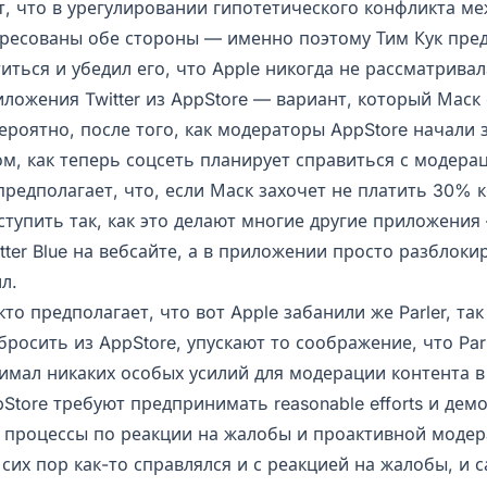
, что в урегулировании гипотетического конфликта меж
ересованы обе стороны — именно поэтому Тим Кук пре
иться и убедил его, что Apple никогда не рассматрива
ложения Twitter из AppStore — вариант, который Маск 
ероятно, после того, как модераторы AppStore начали 
м, как теперь соцсеть планирует справиться с модера
редполагает, что, если Маск захочет не платить 30% 
ступить так, как это делают многие другие приложения
tter Blue на вебсайте, а в приложении просто разблоки
л.
кто предполагает, что вот Apple забанили же Parler, та
ыбросить из AppStore, упускают то соображение, что Par
имал никаких особых усилий для модерации контента в
Store требуют предпринимать reasonable efforts и дем
процессы по реакции на жалобы и проактивной модер
о сих пор как-то справлялся и с реакцией на жалобы, и 