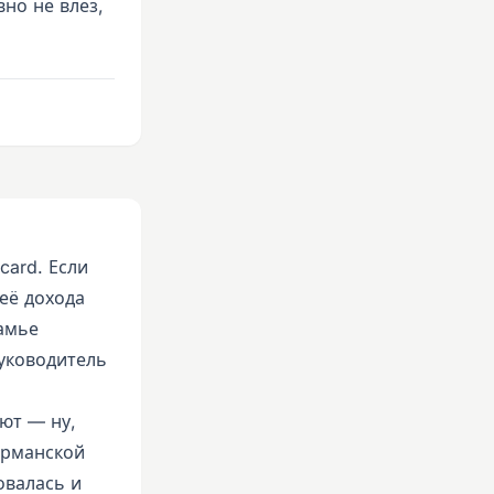
но не влез,
card. Если
 её дохода
амье
руководитель
ют — ну,
ерманской
овалась и