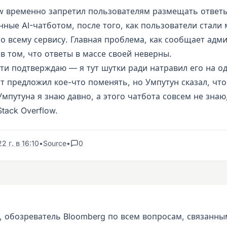
ow временно запретил пользователям размещать ответ
ные AI-чатботом, после того, как пользователи стали 
о всему сервису. Главная проблема, как сообщает адм
в том, что ответы в массе своей неверны.
ти подтверждаю — я тут шутки ради натравил его на о
от предложил кое-что поменять, но Умпутун сказал, чт
мпутуна я знаю давно, а этого чатбота совсем не знаю,
Stack Overflow.
2 г. в 16:10
•
Source
•
0
, обозреватель Bloomberg по всем вопросам, связанным