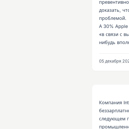
превентивно 
доказать, чт
проблемой.
А 30% Apple 
«в связи с 
нибудь впол
05 декабря 202
Компания In
беззарплатно
следующем г
промышленно