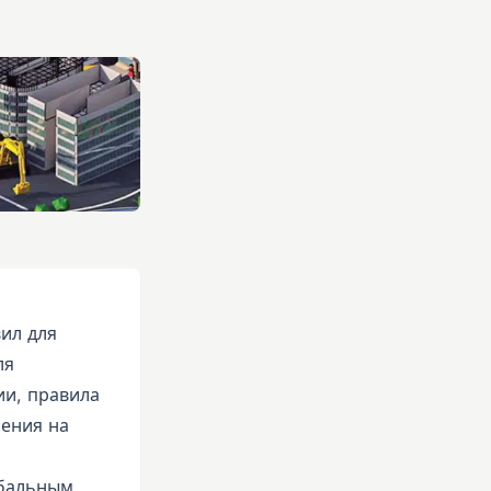
ил для
ля
ии, правила
чения на
обальным