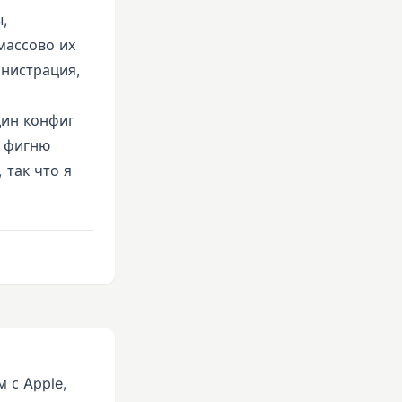
ы,
массово их
инистрация,
дин конфиг
о фигню
 так что я
 с Apple,