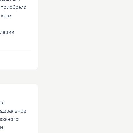
а приобрело
 крах
уляции
ся
едеральное
можного
и.