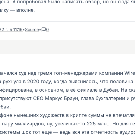
ена. Я попробовал было написать обзор, но он сюда яв
ылку — вполне.
 г. в 11:16
•
Source
•
0
начался суд над тремя топ-менеджерами компании Wire
 рухнула в 2020 году, когда выяснилось, что половина
ифицирована, в основном, в её филиале в Дубаи. На ск
присутствуют CEO Маркус Браун, глава бухгалтерии и 
убаи.
 фоне нынешних художеств в крипте суммы не впечатля
 пару миллиардов, ну, увели как-то 225 млн… Но для г
системы шок тот ещё — ведь вся эта отчетность аудир