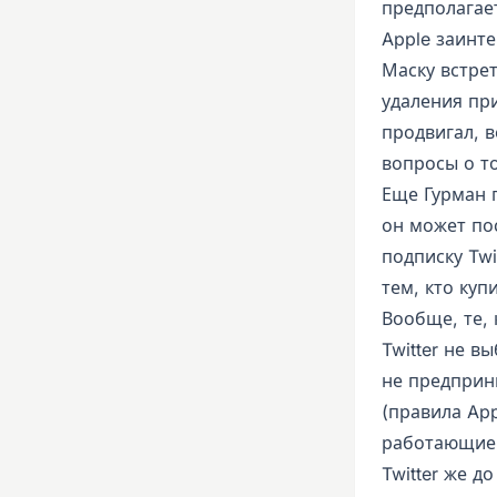
предполагает
Apple заинт
Маску встрет
удаления при
продвигал, в
вопросы о то
Еще Гурман п
он может по
подписку Twi
тем, кто купи
Вообще, те, 
Twitter не в
не предприн
(правила App
работающие 
Twitter же д