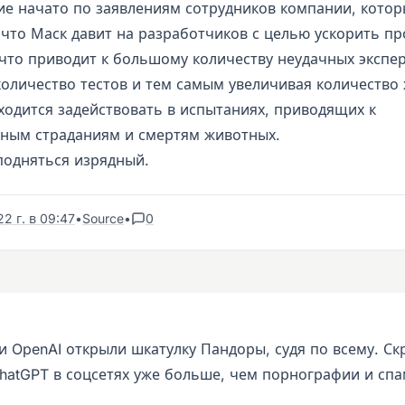
ие начато по заявлениям сотрудников компании, кото
 что Маск давит на разработчиков с целью ускорить пр
 что приводит к большому количеству неудачных экспе
количество тестов и тем самым увеличивая количество
ходится задействовать в испытаниях, приводящих к
ным страданиям и смертям животных.
одняться изрядный.
2 г. в 09:47
•
Source
•
0
и OpenAI открыли шкатулку Пандоры, судя по всему. С
hatGPT в соцсетях уже больше, чем порнографии и спа