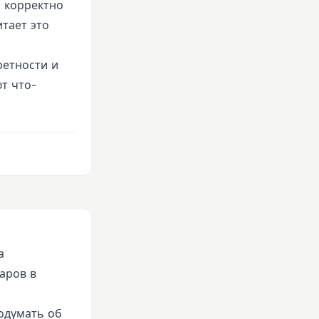
о корректно
тает это
ретности и
т что-
а
аров в
одумать об