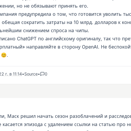
жении, но не обязывают принять его.
омпания предупредила о том, что готовится уволить ты
 обещая сократить затраты на 10 млрд. долларов к кон
альнейшим снижением спроса на чипы.
писано ChatGPT по английскому оригиналу, так что пре
рплатный» направляйте в сторону OpenAI. Не беспокойт
 😊.
 г. в 11:14
•
Source
•
0
ли, Маск решил начать сезон разоблачений и расследо
 касается эпизода с удалением ссылки на статью про н