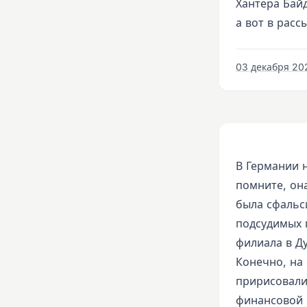
Хантера Байд
а вот в расс
03 декабря 2022
В Германии 
помните, она
была сфальс
подсудимых 
филиала в Д
Конечно, на
пририсовали
финансовой 