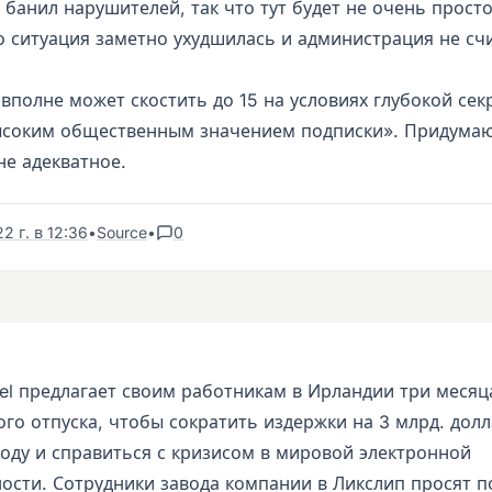
банил нарушителей, так что тут будет не очень прост
о ситуация заметно ухудшилась и администрация не счи
вполне может скостить до 15 на условиях глубокой сек
высоким общественным значением подписки». Придумаю
не адекватное.
2 г. в 12:36
•
Source
•
0
tel предлагает своим работникам в Ирландии три месяц
го отпуска, чтобы сократить издержки на 3 млрд. долл
оду и справиться с кризисом в мировой электронной
сти. Сотрудники завода компании в Ликслип просят п