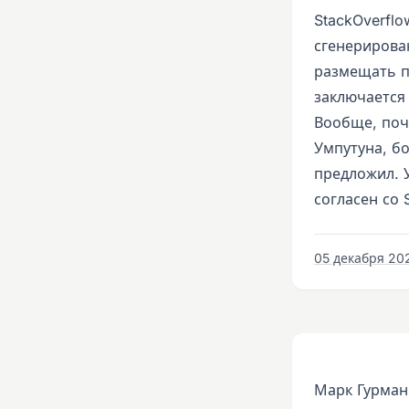
StackOverfl
сгенерирован
размещать п
заключается 
Вообще, поч
Умпутуна, б
предложил. У
согласен со 
05 декабря 202
Марк Гурман