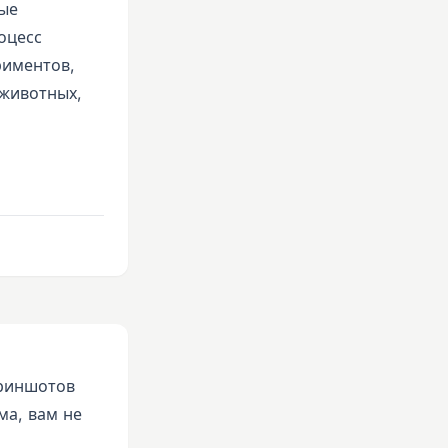
рые
оцесс
риментов,
 животных,
криншотов
ма, вам не