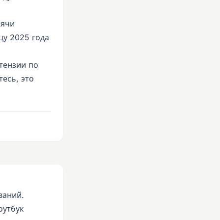
сячи
цу 2025 года
тензии по
есь, это
ваний.
оутбук