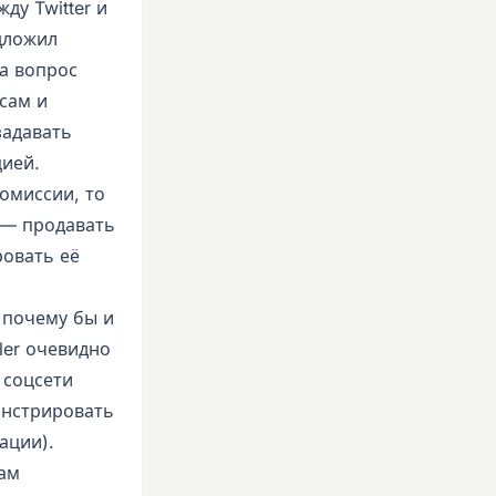
ду Twitter и
дложил
ла вопрос
сам и
задавать
цией.
комиссии, то
 — продавать
ровать её
к почему бы и
ler очевидно
 соцсети
онстрировать
ации).
сам