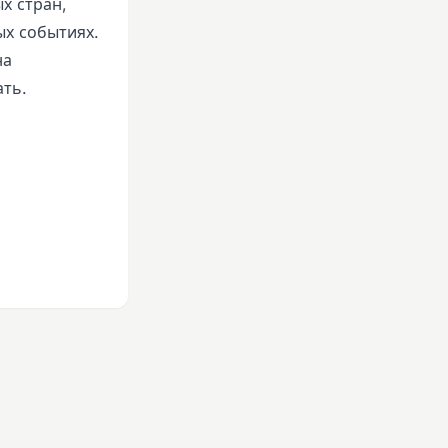
х стран,
ых событиях.
на
ать.