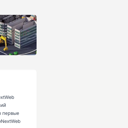
extWeb
тий
ы первые
heNextWeb