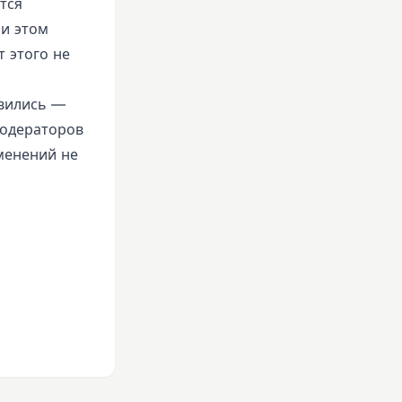
тся
ри этом
 этого не
явились —
модераторов
зменений не