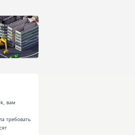
k, вам
ла требовать
сят