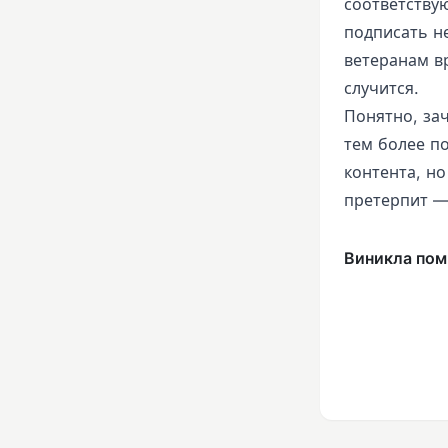
соответству
подписать н
ветеранам в
случится.
Понятно, за
тем более п
контента, но
претерпит —