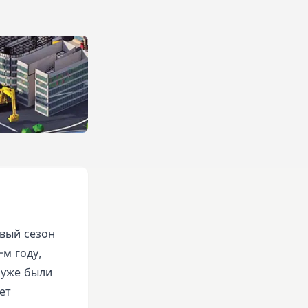
рвый сезон
-м году,
 уже были
ет