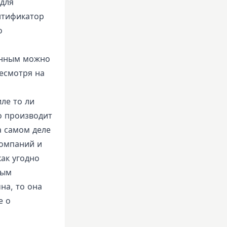
 для
нтификатор
о
н
анным можно
есмотря на
ле то ли
о производит
а самом деле
компаний и
ак угодно
ным
на, то она
е о