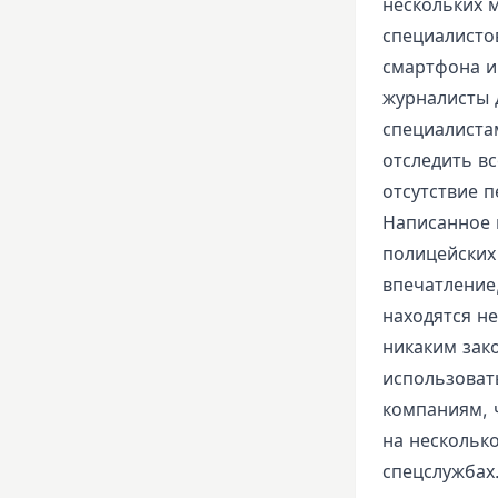
нескольких м
специалисто
смартфона и 
журналисты 
специалиста
отследить в
отсутствие п
Написанное 
полицейских
впечатление,
находятся н
никаким зак
использовать
компаниям, 
на нескольк
спецслужбах