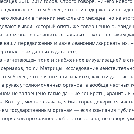
есяцев 2016-2017 годов. Строго говоря, ничего нового
в в данных нет, тем более, что они содержат лишь иде
его локации в течении нескольких месяцев, но из этог
делают вывод, который опять же совершенно очевиде
м, но может ошарашить остальных — мол, по таким д
се ваши передвижения и даже деанонимизировать их, н
ерсональных данных в датасете.
в нагнетающем тоне и снабженное визуализацией в сти
 сериалов, то ли Матрицы, исследование действительн
 тем более, что в итоге описывается, как эти данные н
е в руках уполномоченных органов, а вообще частных 
оном не запрещено такие данные собирать, хранить и к
. Вот тут, честно сказать, я бы скорее доверился част
чем государственным органам — если компания публич
о порядков прозрачнее любого госоргана, не говоря уж
.