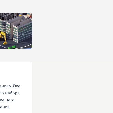
ванием One
ого набора
ржащего
чение