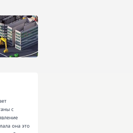
вет
ганы с
явление
лала она это