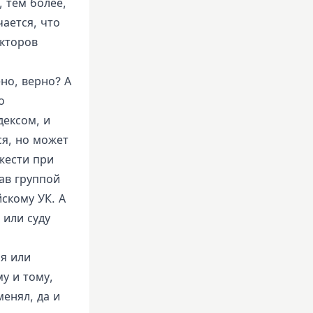
 тем более,
чается, что
екторов
но, верно? А
о
ексом, и
ся, но может
жести при
ав группой
скому УК. А
 или суду
ия или
у и тому,
енял, да и