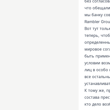
без согласо
что обещали 
мы банку сов
Rambler Grou
Вот тут толь
теперь, что
определенны
мировое согл
быть примен
условии воз
лиц в особо
все остальн
устанавлива
К тому же, 
состава пре
кто дело воз