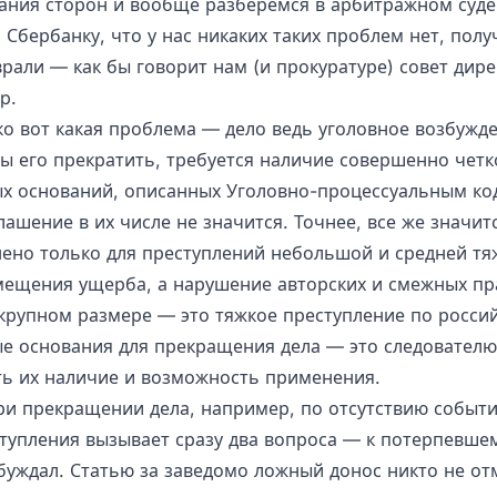
вания сторон и вообще разберемся в арбитражном суде,
Сбербанку, что у нас никаких таких проблем нет, полу
рали — как бы говорит нам (и прокуратуре) совет дир
p.
ко вот какая проблема — дело ведь уголовное возбужде
бы его прекратить, требуется наличие совершенно четк
х оснований, описанных Уголовно-процессуальным код
ашение в их числе не значится. Точнее, все же значит
ено только для преступлений небольшой и средней тя
мещения ущерба, а нарушение авторских и смежных пр
 крупном размере — это тяжкое преступление по россий
ые основания для прекращения дела — это следователю
ть их наличие и возможность применения.
при прекращении дела, например, по отсутствию событ
ступления вызывает сразу два вопроса — к потерпевшем
буждал. Статью за заведомо ложный донос никто не отм