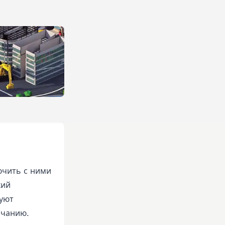
ючить с ними
кий
вуют
лчанию.