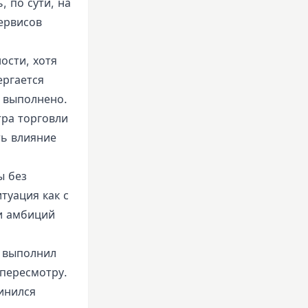
, по сути, на
ервисов
ости, хотя
ергается
т выполнено.
тра торговли
ть влияние
ы без
туация как с
и амбиций
я выполнил
 пересмотру.
инился