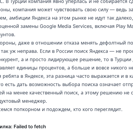
. В Турции компания явно уперлась и не собирается сд
роны, компания может чувствовать свою силу — ведь з
ем, амбиции Яндекса на этом рынке не идут так далеко,
ценной замены Google Media Services, включая Play Ma
унтов.
стороны, даже в отношении отказа менять дефолтный п
так уж неправа. Если в России поиск Яндекса — не про
нкурент, а и просто лидирующее решение, то в Турции
авляет единицы процентов, а больше и вовсе никого не
 ребята в Яндексе, эта разница часто выражается и в к
то есть дать возможность выбора поиска означает отп
ей на менее качественный поиск, а этому решению не 
дуктовый менеджер.
семся попкорном и подождем, кто кого переглядит.