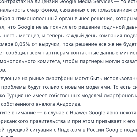
контрактах на лицензии Google Media Services — то есть
нальность смартфонов, связанных с использованием с
оября антимонопольный орган вынес решение, которым
ал, что Google не выполнил его решение годичной давн
ь шесть месяцев, и теперь каждый день компания подв
змере 0,05% от выручки, пока решение все же не буде
вет сообщил всем партнерам контактные данные минис
имонопольного комитета, чтобы партнеры могли оказа
ов.
твующие на рынке смартфоны могут быть использован
 проблемы будут только с новыми моделями. То есть си
ько Турция не имеет собственных моделей смартфонов 
 собственного аналога Андроида.
атите внимание — в случае с Huawei Google явно нехот
риканского правительства и при этом призывает к его
ой турецкой ситуации с Яндексом в России Google подч