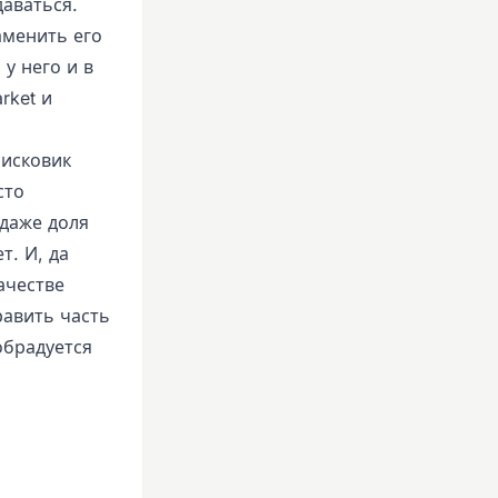
аваться.
аменить его
 у него и в
rket и
оисковик
сто
 даже доля
т. И, да
ачестве
равить часть
обрадуется