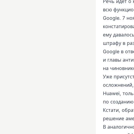
Речь идет о 
всю функцио
Google. 7 н
констатиров
ему давалос
штрафу в ра
Google в от
и главы ант
на чиновник
Уже присутс
осложнений,
Huawei, тол
по созданию
Кстати, обр
решение аме
В аналогичн