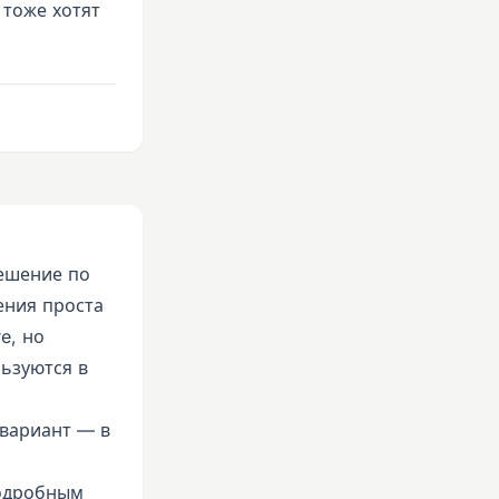
 тоже хотят
решение по
ения проста
e, но
льзуются в
 вариант — в
подробным