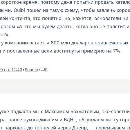
 короткое время, поэтому даже попытки продать катало
ными. Quibi пошел на такую схему, чтобы завлечь хоро
ей контента, это понятно, но, кажется, основатели ни 
росом «А что мы будем делать, когда оно не полетит и
о?».
с у компании остается 800 млн долларов привлеченных 
д и поставленные цели достигнуты примерно на 7%.
0 г. в 12:43
•
Source
•
0
уске подкаста мы с Максимом Бахматовым, экс-советн
эра, ранее руководившим и ВДНГ, обсуждаем массу гор
т парковок до тоннелей через Днепр, — перемываем к