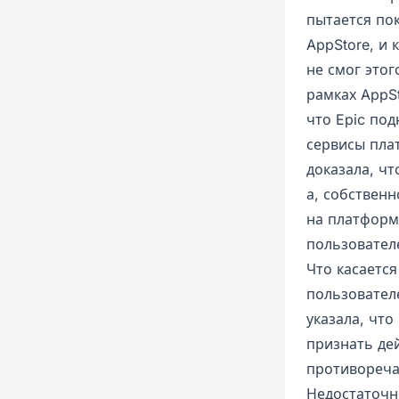
пытается пок
AppStore, и 
не смог этог
рамках AppSt
что Epic по
сервисы плат
доказала, чт
а, собственн
на платформ
пользовател
Что касается
пользователе
указала, что
признать де
противоречат
Недостаточн