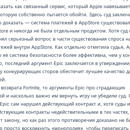
азать как связанный сервис, который Apple навязывает
которую собственно пытается обойти. Здесь суд заключи
о доказать — система платежей в AppStore существовал
ore и никогда не была отдельным продуктом. Хотя суд 
днял серьезный вопрос в части существования спроса н
ежей внутри AppStore. Как отдельно отметила судья, A
о её система безопасности более эффективна, чем у к
о, последний аргумент Epic заключается в утверждении
у конкурирующих сторов обеспечит лучшее качество д
ей.
 возврата Fortnite, то аргументы Epic про страдающих
й и насколько важно им вернуть игру не убедили суд. 
 Epic сам нарушил действующий контракт и, хотя суды
йствующие контракты недействительными в тех частях,
 закону, но как раз этого противоречия доказано не б
о просто воскликнуть «монополия», чтобы переписать