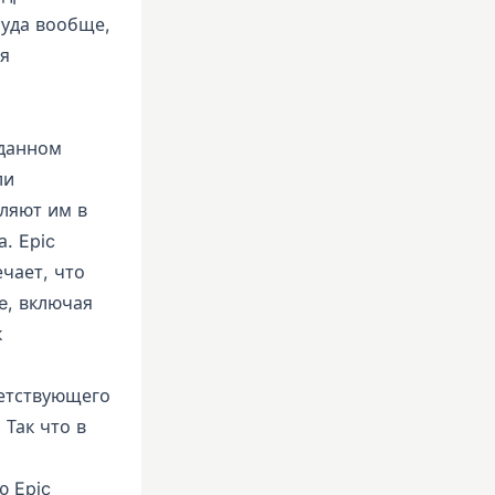
суда вообще,
ая
 данном
ли
ляют им в
. Epic
чает, что
e, включая
к
ветствующего
 Так что в
ю Epic