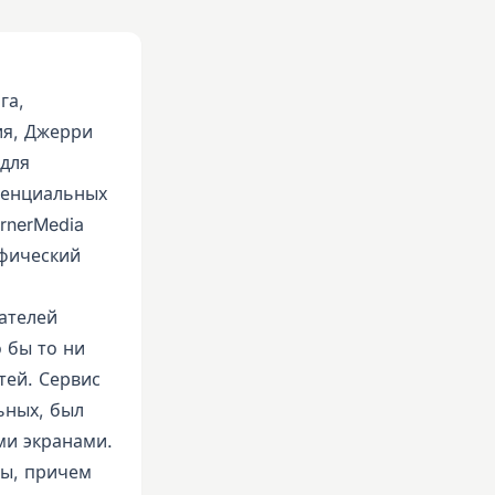
га,
ия, Джерри
 для
тенциальных
rnerMedia
ифический
ателей
о бы то ни
тей. Сервис
ьных, был
ми экранами.
ны, причем