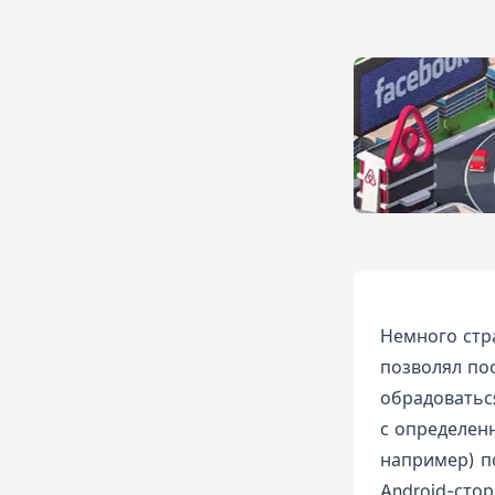
Немного стр
позволял по
обрадоватьс
с определен
например) п
Android-стор