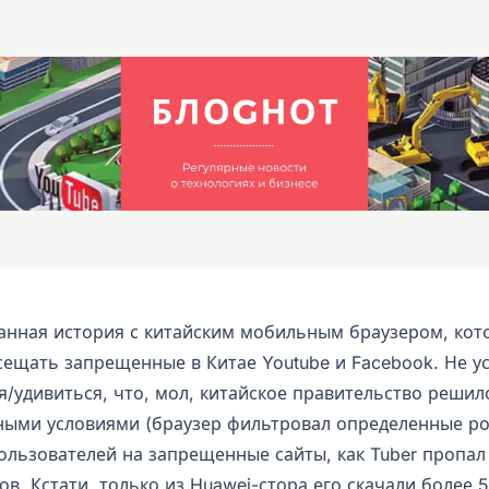
анная история с китайским мобильным браузером, кот
сещать запрещенные в Китае Youtube и Facebook. Не ус
я/удивиться, что, мол, китайское правительство решил
ными условиями (браузер фильтровал определенные ро
ользователей на запрещенные сайты, как Tuber пропал 
ов. Кстати, только из Huawei-стора его скачали более