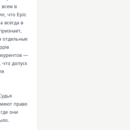
 всем в
л, что Epic
а всегда в
признает,
а отдельные
pple
онкурентов —
, что допуск
ля
Судья
 имеют право
 где они
ыло.