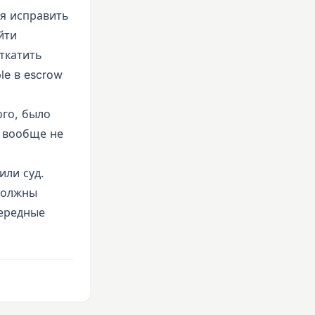
ся исправить
йти
ткатить
le в escrow
ого, было
e вообще не
или суд.
должны
чередные