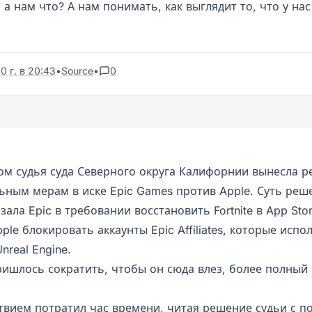
 а нам что? А нам понимать, как выглядит то, что у нас
0 г. в 20:43
•
Source
•
0
ом судья суда Северного округа Калифорнии вынесла 
ьным мерам в иске Epic Games против Apple. Суть реш
зала Epic в требовании восстановить Fortnite в App Stor
ple блокировать аккаунты Epic Affiliates, которые испо
nreal Engine.
пришлось сократить, чтобы он сюда влез, более полный
ствием потратил час времени, читая решение судьи с 