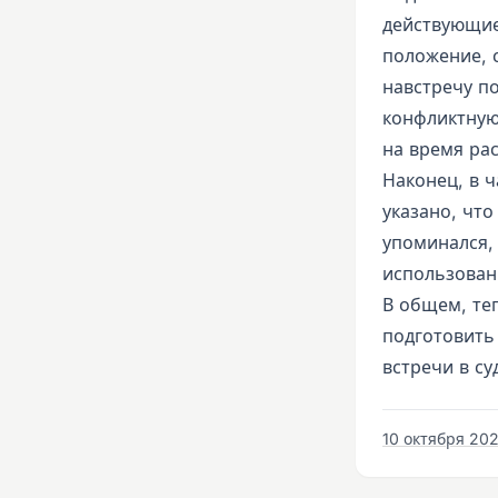
действующие
положение, 
навстречу п
конфликтную
на время рас
Наконец, в ч
указано, что
упоминался,
использованы
В общем, те
подготовить
встречи в су
10 октября 2020