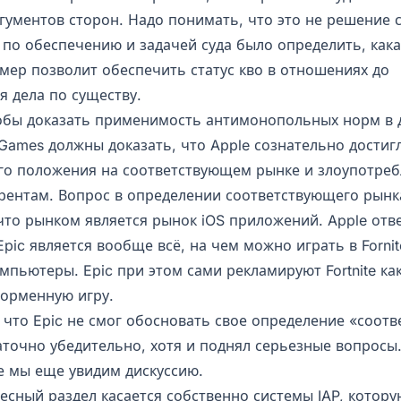
гументов сторон. Надо понимать, что это не решение 
 по обеспечению и задачей суда было определить, как
мер позволит обеспечить статус кво в отношениях до
я дела по существу.
тобы доказать применимость антимонопольных норм в
 Games должны доказать, что Apple сознательно достиг
о положения на соответствующем рынке и злоупотреб
рентам. Вопрос в определении соответствующего рынка
что рынком является рынок iOS приложений. Apple отве
pic является вообще всё, на чем можно играть в Fornit
мпьютеры. Epic при этом сами рекламируют Fortnite ка
орменную игру.
, что Epic не смог обосновать свое определение «соот
точно убедительно, хотя и поднял серьезные вопросы.
е мы еще увидим дискуссию.
сный раздел касается собственно системы IAP, котору