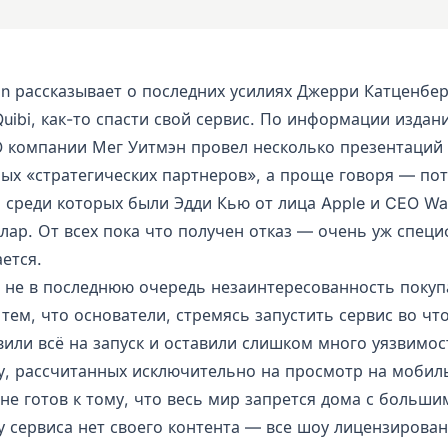
on рассказывает о последних усилиях Джерри Катценбер
uibi, как-то спасти свой сервис. По информации издан
O компании Мег Уитмэн провел несколько презентаций
ых «стратегических партнеров», а проще говоря — по
, среди которых были Эдди Кью от лица Apple и CEO Wa
лар. От всех пока что получен отказ — очень уж спец
ется.
о не в последнюю очередь незаинтересованность покуп
тем, что основатели, стремясь запустить сервис во чт
вили всё на запуск и оставили слишком много уязвимос
у, рассчитанных исключительно на просмотр на мобил
не готов к тому, что весь мир запрется дома с больши
 у сервиса нет своего контента — все шоу лицензирова