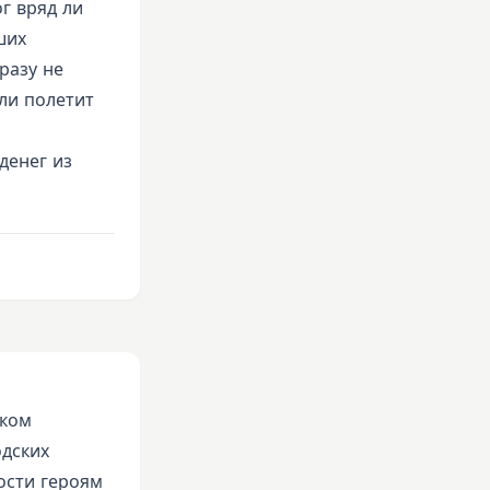
г вряд ли
ших
разу не
ли полетит
денег из
иком
одских
ости героям