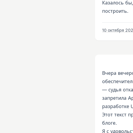
Казалось бы,
построить.
10 октября 202
Вчера вечер
обеспечител
— судья отка
запретила Ap
разработке U
Этот текст 
блоге.
Я с удоволь