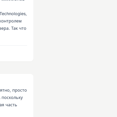
echnologies,
 контролем
ера. Так что
ятно, просто
 поскольку
ая часть