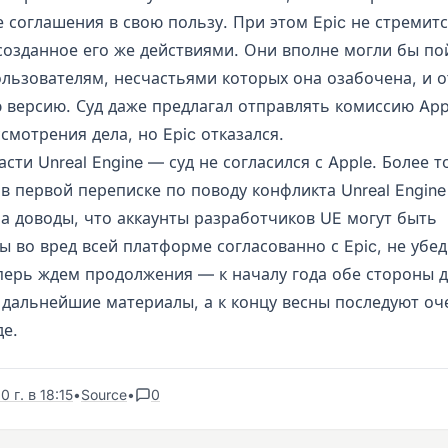
 соглашения в свою пользу. При этом Epic не стремит
созданное его же действиями. Они вполне могли бы по
ользователям, несчастьями которых она озабочена, и о
 версию. Суд даже предлагал отправлять комиссию App
смотрения дела, но Epic отказался.
асти Unreal Engine — суд не согласился с Apple. Более т
 в первой переписке по поводу конфликта Unreal Engin
 а доводы, что аккаунты разработчиков UE могут быть
 во вред всей платформе согласованно с Epic, не убед
перь ждем продолжения — к началу года обе стороны 
 дальнейшие материалы, а к концу весны последуют о
де.
 г. в 18:15
•
Source
•
0