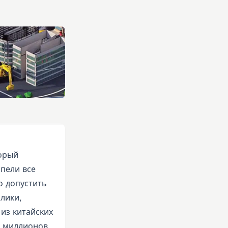
орый
пели все
о допустить
лики,
из китайских
 5 миллионов