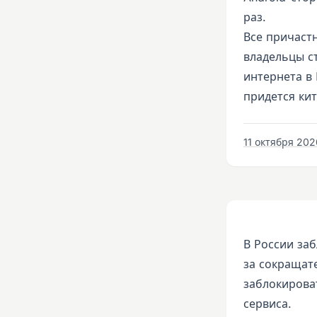
раз.
Все причастн
владельцы с
интернета в 
придется ки
11 октября 2020
В России заб
за сокращат
заблокироват
сервиса.