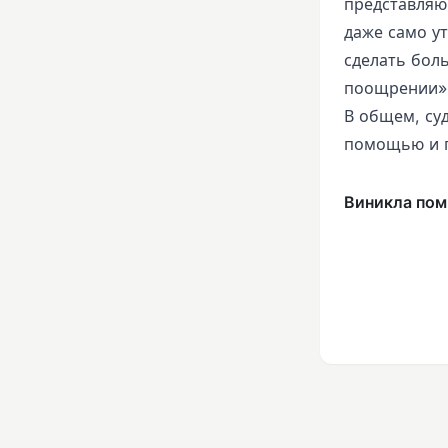
представляющ
даже само у
сделать бол
поощрении», 
В общем, су
помощью и 