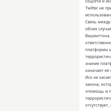
соцсети и ис
Twitter не п
использован
Связь между 
обоих случа
Вашингтона. 
ответственн
платформы и 
террористиче
знание плат
означает её 
Иск не касае
закона, кот
«помощь и п
террористич
отсутствует,