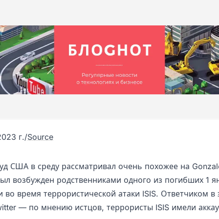
023 г.
/
Source
уд США в среду рассматривал очень похожее на Gonzale
был возбужден родственниками одного из погибших 1 я
и во время террористической атаки ISIS. Ответчиком в 
itter — по мнению истцов, террористы ISIS имели акка