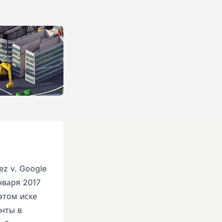
z v. Google
нваря 2017
этом иске
унты в