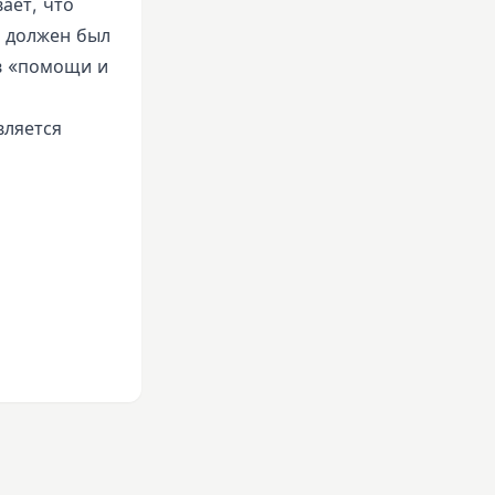
ает, что
r должен был
 в «помощи и
вляется