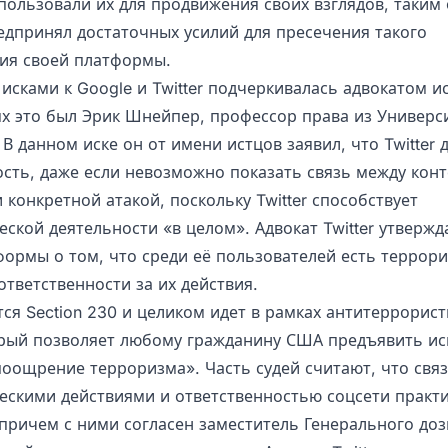
пользовали их для продвижения своих взглядов, таким
редпринял достаточных усилий для пресечения такого
ия своей платформы.
исками к Google и Twitter подчеркивалась адвокатом и
ях это был Эрик Шнейпер, профессор права из Универс
В данном иске он от имени истцов заявил, что Twitter 
ость, даже если невозможно показать связь между кон
конкретной атакой, поскольку Twitter способствует
ской деятельности «в целом». Адвокат Twitter утвержд
формы о том, что среди её пользователей есть террори
ответственности за их действия.
тся Section 230 и целиком идет в рамках антитеррорис
орый позволяет любому гражданину США предъявить ис
оощрение терроризма». Часть судей считают, что свя
ескими действиями и ответственностью соцсети практ
 причем с ними согласен заместитель Генерального доз