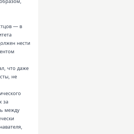
 образом,
стцов — в
итета
должен нести
тентом
ал, что даже
сты, не
тического
к за
зь между
ически
навателя,