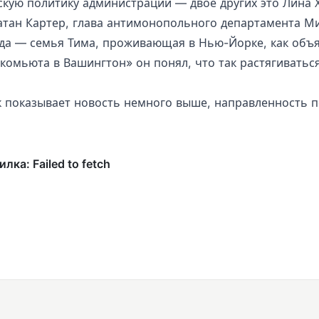
скую политику администрации — двое других это Лина Х
атан Картер, глава антимонопольного департамента М
да — семья Тима, проживающая в Нью-Йорке, как объя
«комьюта в Вашингтон» он понял, что так растягиватьс
к показывает новость немного выше, направленность п