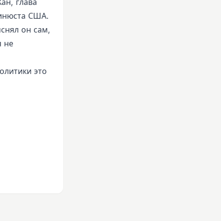
ан, глава
инюста США.
снял он сам,
я не
олитики это