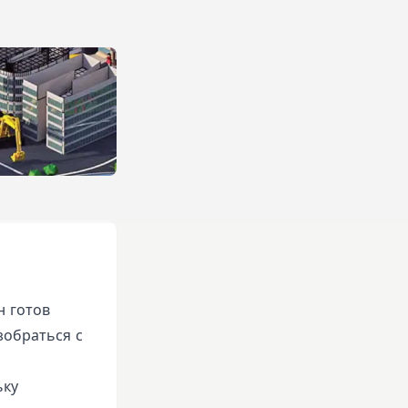
н готов
зобраться с
ьку