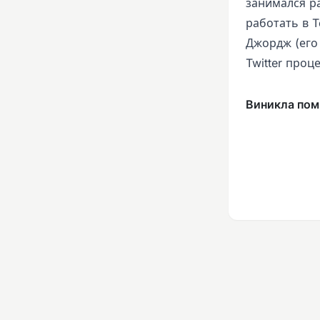
занимался р
работать в 
Джордж (его
Twitter проц