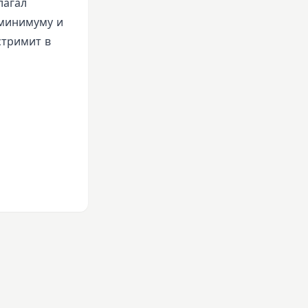
лагал
 минимуму и
стримит в