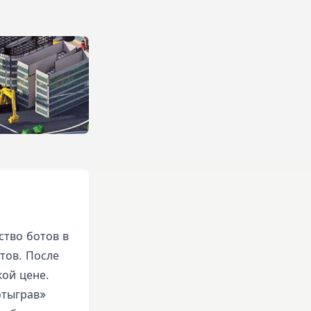
ство ботов в
тов. После
кой цене.
отыграв»