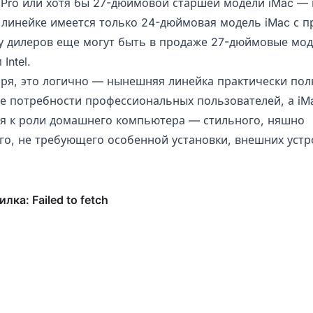
 Pro или хотя бы 27-дюймовой старшей модели iMac —
в линейке имеется только 24-дюймовая модель iMac с 
 у дилеров еще могут быть в продаже 27-дюймовые мод
Intel.
ря, это логично — нынешняя линейка практически по
се потребности профессиональных пользователей, а iM
я к роли домашнего компьютера — стильного, няшно
го, не требующего особенной установки, внешних устро