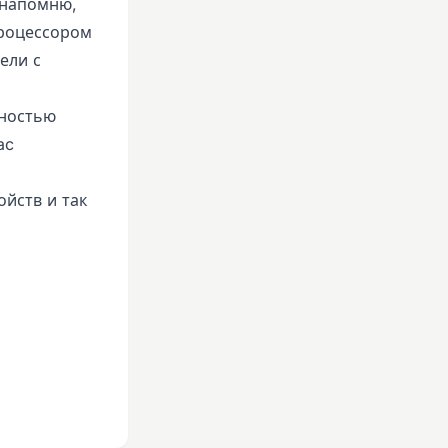
 напомню,
процессором
ели с
лностью
ac
йств и так