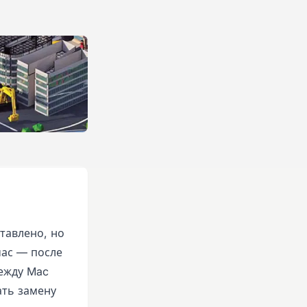
тавлено, но
час — после
между Mac
ать замену