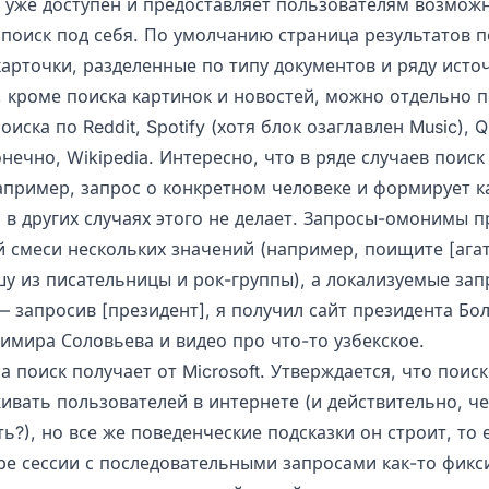
 уже доступен и предоставляет пользователям возмож
 поиск под себя. По умолчанию страница результатов п
карточки, разделенные по типу документов и ряду исто
 кроме поиска картинок и новостей, можно отдельно 
оиска по Reddit, Spotify (хотя блок озаглавлен Music), Q
конечно, Wikipedia. Интересно, что в ряде случаев поис
апример, запрос о конкретном человеке и формирует к
 в других случаях этого не делает. Запросы-омонимы п
 смеси нескольких значений (например, поищите [агат
шу из писательницы и рок-группы), а локализуемые за
 запросив [президент], я получил сайт президента Бо
имира Соловьева и видео про что-то узбекское.
а поиск получает от Microsoft. Утверждается, что поис
ивать пользователей в интернете (и действительно, че
ь?), но все же поведенческие подсказки он строит, то 
е сессии с последовательными запросами как-то фикс