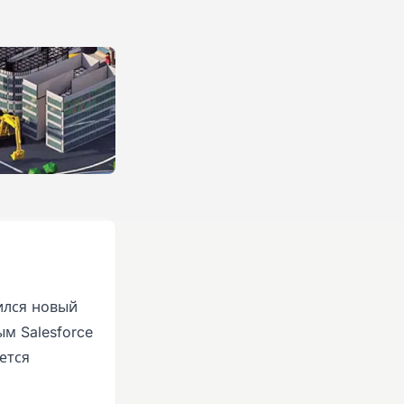
ился новый
м Salesforce
ется