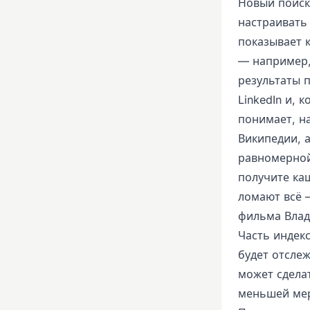
Новый поиск
настраивать
показывает 
— например,
результаты п
LinkedIn и, 
понимает, н
Википедии, а
равномерной
получите ка
ломают всё —
фильма Влад
Часть индекс
будет отслеж
может сделат
меньшей мер