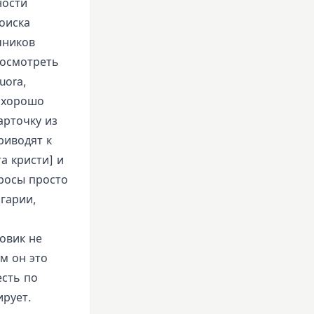
ности
оиска
чников
посмотреть
uora,
к хорошо
арточку из
риводят к
а кристи] и
просы просто
лгарии,
ковик не
м он это
есть по
ирует.