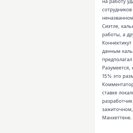
на работу уд
сотрудников
неназванном
Сиэтле, кал
работы, а др
Коннектикут 
данным каль
предполагал
Разумеется, 
15% это раз
Комментатор
ставке лока
разработчик
зажиточном,
Манхеттене. 