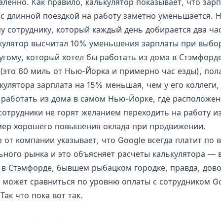
алённо. Как правило, калькулятор показывает, что зар
 с длинной поездкой на работу заметно уменьшается. 
у сотруднику, который каждый день добирается два час
ькулятор высчитал 10% уменьшения зарплаты при выбо
угому, который хотел бы работать из дома в Стэмфорде
(это 60 миль от Нью-Йорка и примерно час езды), пол
кулятора зарплата на 15% меньшая, чем у его коллеги,
 работать из дома в самом Нью-Йорке, где расположен
сотрудники не горят желанием переходить на работу и
мер хорошего повышения оклада при продвижении.
 от компании указывает, что Google всегда платит по 
льного рынка и это объясняет расчеты калькулятора — 
 в Стэмфорде, бывшем рыбацком городке, правда, дов
 может сравниться по уровню оплаты с сотрудником Go
Так что пока вот так.