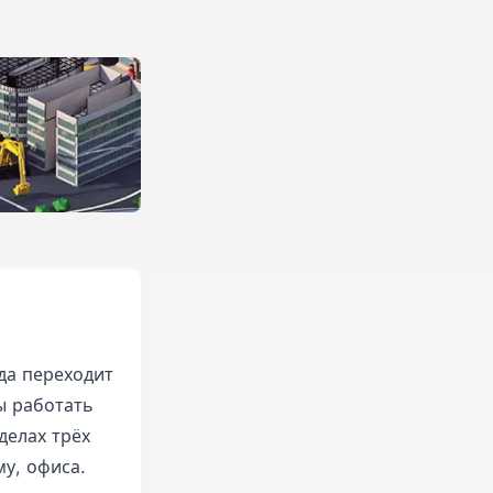
да переходит
ы работать
делах трёх
у, офиса.