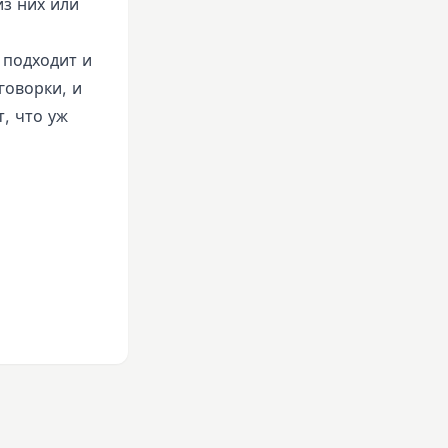
из них или
 подходит и
говорки, и
т, что уж