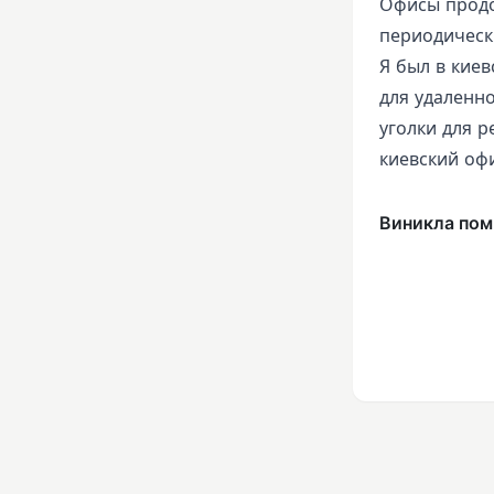
Офисы продо
периодическ
Я был в киев
для удаленн
уголки для р
киевский офи