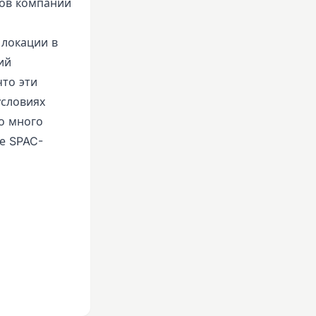
гов компании
 локации в
ий
что эти
условиях
о много
ие SPAC-