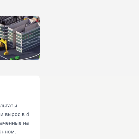
ультаты
ти вырос в 4
раченные на
анном.