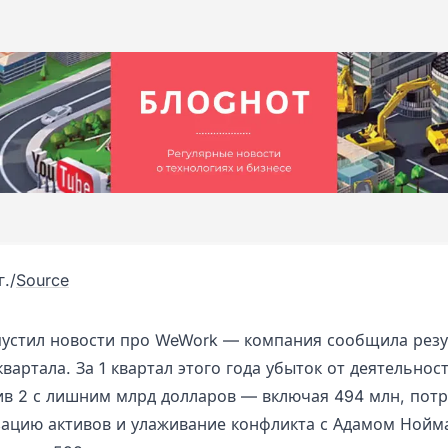
г.
/
Source
пустил новости про WeWork — компания сообщила рез
вартала. За 1 квартал этого года убыток от деятельнос
вив 2 с лишним млрд долларов — включая 494 млн, пот
зацию активов и улаживание конфликта с Адамом Нойм