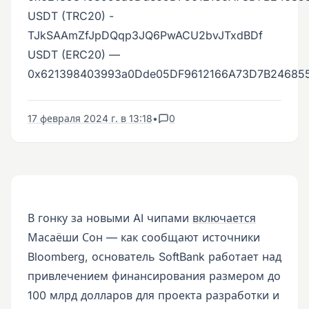
USDT (TRC20) -
TJkSAAmZfJpDQqp3JQ6PwACU2bvJTxdBDf
USDT (ERC20) —
0x621398403993a0Dde05DF9612166A73D7B24685
17 февраля 2024 г. в 13:18
•
0
В гонку за новыми AI чипами
включается
Масаёши Сон — как сообщают источники
Bloomberg, основатель SoftBank работает над
привлечением финансирования размером до
100 млрд долларов для проекта разработки и