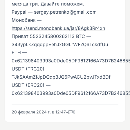
месяца три. Давайте поможем.
Paypal —
sergey.petrenko@gmail.com
Монобанк —
https://send.monobank.ua/jar/8Agk3Rr4xn
Приват 5523245800262113 BTC —
343ypLkZqqdppEehJxGGLrWFZQ6TckdfUu
ETH —
0x621398403993a0Dde05DF9612166A73D7B24685
USDT (TRC20) -
TJkSAAmZfJpDQqp3JQ6PwACU2bvJTxdBDf
USDT (ERC20) —
0x621398403993a0Dde05DF9612166A73D7B24685
20 февраля 2024 г. в 12:47
•
0