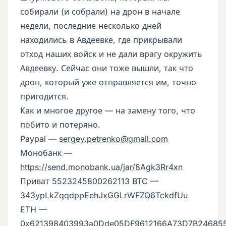
собирали (и собрали) на дрон в начале
недели, последние несколько дней
находились в Авдеевке, где прикрывали
отход наших войск и не дали врагу окружить
Авдеевку. Сейчас они тоже вышли, так что
дрон, который уже отправляется им, точно
пригодится.
Как и многое другое — на замену того, что
побито и потеряно.
Paypal —
sergey.petrenko@gmail.com
Монобанк —
https://send.monobank.ua/jar/8Agk3Rr4xn
Приват 5523245800262113 BTC —
343ypLkZqqdppEehJxGGLrWFZQ6TckdfUu
ETH —
0x621398403993a0Dde05DF9612166A73D7B24685