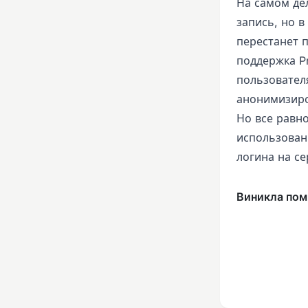
На самом де
запись, но в
перестанет 
поддержка Pr
пользовател
анонимизиро
Но все равно
использовани
логина на се