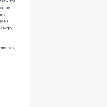
лась эта
hrome
ана
му на
в меру
глового