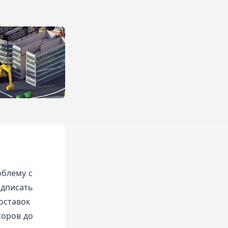
блему с
одписать
оставок
соров до