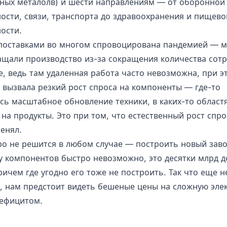
ных металолв) и шести направлениям — от оборонной
сти, связи, транспорта до здравоохранения и пищево
ости.
поставками во многом спровоцирована пандемией — м
ащали производство из-за сокращения количества сотр
е, ведь там удаленная работа часто невозможна, при э
 вызвала резкий рост спроса на компоненты — где-то
сь масштабное обновление техники, в каких-то област
на продукты. Это при том, что естественный рост спро
енял.
ро не решится в любом случае — построить новый заво
у компонентов быстро невозможно, это десятки млрд 
ичем где угодно его тоже не построить. Так что еще н
, нам предстоит видеть бешеные цены на сложную элек
ефицитом.