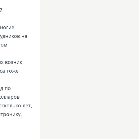
й
ногие
удников на
том
ях возник
са тоже
д по
долларов
есколько лет,
тронику,