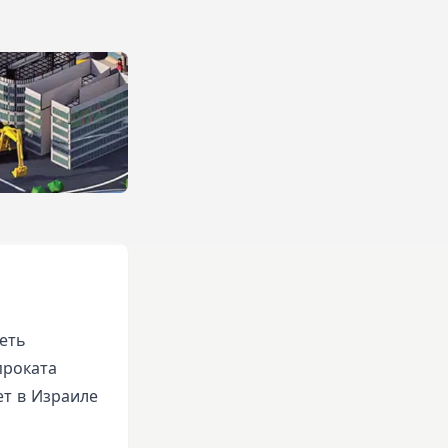
еть
проката
ет в Израиле