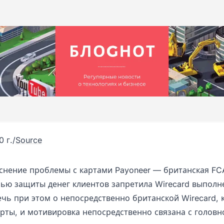
 г.
/
Source
яснение проблемы с картами Payoneer — британская FC
елью защиты денег клиентов запретила Wirecard выпол
ечь при этом о непосредственно британской Wirecard, 
арты, и мотивировка непосредственно связана с головн