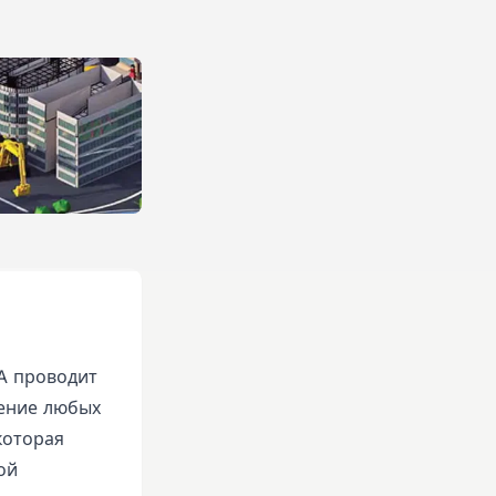
A проводит
нение любых
которая
ой