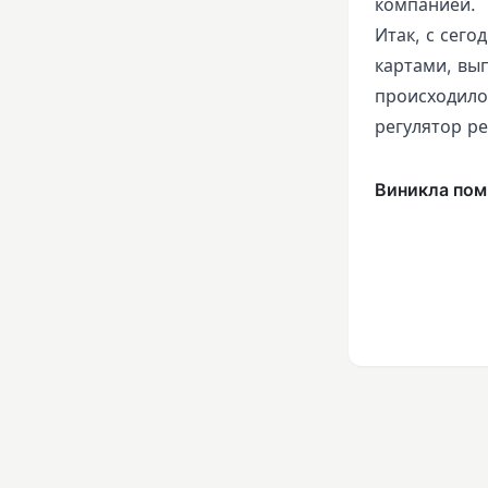
компанией.
Итак, с сего
картами, вы
происходило 
регулятор р