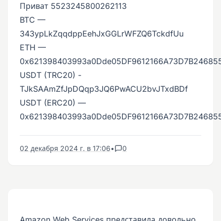
Приват 5523245800262113
BTC —
343ypLkZqqdppEehJxGGLrWFZQ6TckdfUu
ETH —
0x621398403993a0Dde05DF9612166A73D7B24685
USDT (TRC20) -
TJkSAAmZfJpDQqp3JQ6PwACU2bvJTxdBDf
USDT (ERC20) —
0x621398403993a0Dde05DF9612166A73D7B24685
02 декабря 2024 г. в 17:06
•
0
Amazon Web Services представила довольно