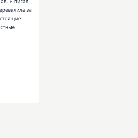
ов. Я писал
перевалила за
астоящие
естные