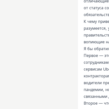
отличающие 
от статуса 
обязательст
К чему прив
разумеется, 
правительст
вопиющие н
Я бы обрати
Первое — эт
сотрудникам
сервисам Ube
контракторам
водители пр
пандемии, но
связанными 
Второе — чт