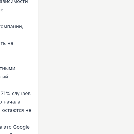
зависимости
ые
компании,
ть на
атными
нный
 71% случаев
о начала
и остаются не
 это Google