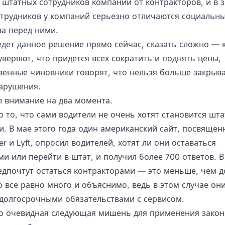
штатных сотрудников компаний от контракторов, и в 
сотрудников у компаний серьезно отличаются социальн
ва перед ними.
едет данное решение прямо сейчас, сказать сложно — 
уверяют, что придется всех сократить и поднять цены,
венные чиновники говорят, что нельзя больше закрыва
арушения.
л внимание на два момента.
о то, что сами водители не очень хотят становится шт
и. В мае этого года один американский сайт, посвяще
r и Lyft, опросил водителей, хотят ли они оставаться
и или перейти в штат, и получил более 700 ответов. В
едпочтут остаться контракторами — это меньше, чем д
 все равно много и объяснимо, ведь в этом случае он
долгосрочными обязательствами с сервисом.
о очевидная следующая мишень для применения закона