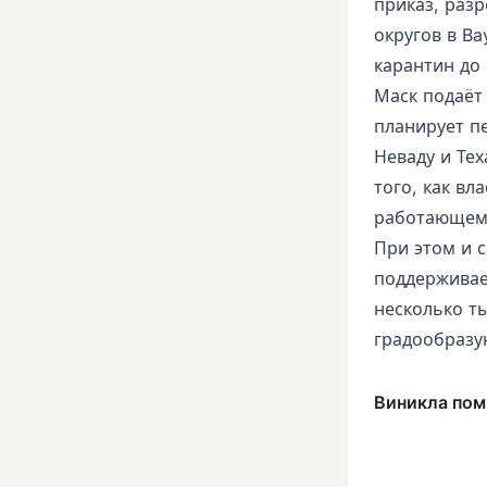
приказ, раз
округов в Ba
карантин до 
Маск подаёт 
планирует п
Неваду и Тех
того, как вл
работающем
При этом и 
поддерживае
несколько т
градообраз