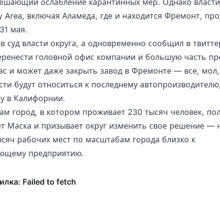
решающий ослабление карантинных мер. Однако власти
y Area, включая Аламеда, где и находится Фремонт, пр
31 мая.
в суд власти округа, а одновременно сообщил в твитте
еренести головной офис компании и большую часть пр
ас и может даже закрыть завод в Фремонте — все, мол,
асти будут относиться к последнему автопроизводителю
у в Калифорнии.
сам город, в котором проживает 230 тысяч человек, по
т Маска и призывает округ изменить свое решение — н
ысяч рабочих мест по масштабам города близко к
ующему предприятию.