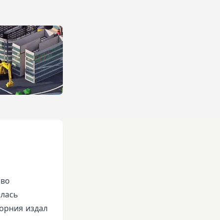
 во
алась
форния издал