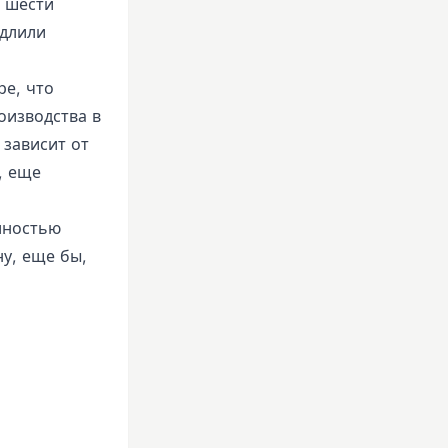
 шести
одлили
ре, что
оизводства в
 зависит от
, еще
лностью
у, еще бы,