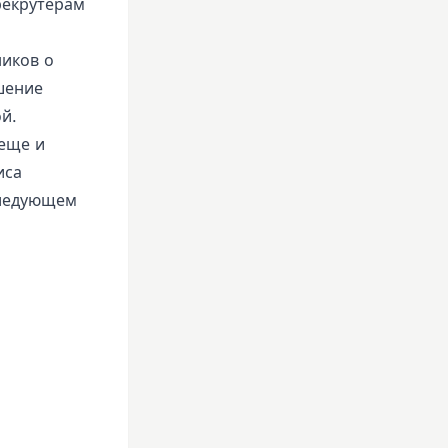
рекрутерам
ников о
шение
ой.
еще и
иса
следующем