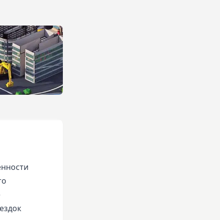
енности
то
е
ездок