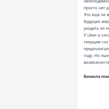
необходимос
просто нет 
Это еще не 
будущих мер
уходить из н
У Uber-а сл
текущим сос
предполагал
году. Но ны
возможносте