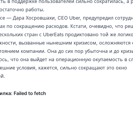
ть в поддержке пользователей сильно сократилась, а 
достаточно работы.
все — Дара Хосровшахи, CEO Uber, предупредил сотруд
ах по сокращению расходов. Кстати, очевидно, что ре
ескольких стран с UberEats продиктовано той же логик
ожности, вызванные нынешним кризисом, осложняются 
тоянием компании. Она до сих пор убыточна и до криз
ось, что она выйдет на операционную окупаемость в 
нешние условия, кажется, сильно сокращают это окно
й.