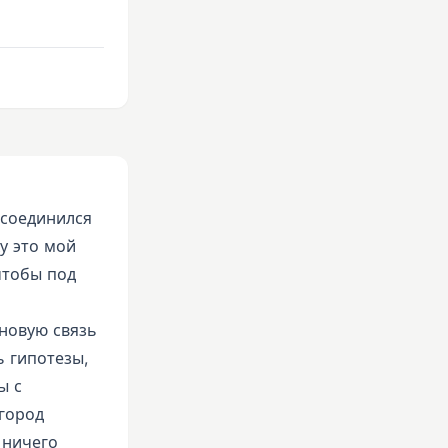
исоединился
у это мой
чтобы под
 новую связь
ь гипотезы,
ы с
огород
 ничего