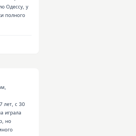
ю Одессу, у
ки полного
ам,
 лет, с 30
на играла
р, но
много