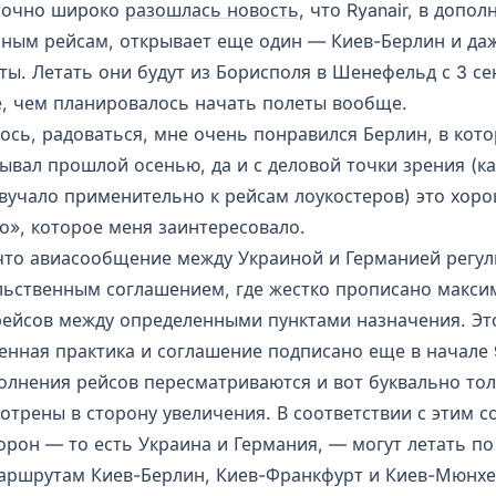
точно широко
разошлась новость
, что Ryanair, в допол
ным рейсам, открывает еще один — Киев-Берлин и да
ты. Летать они будут из Борисполя в Шенефельд с 3 се
, чем планировалось начать полеты вообще.
лось, радоваться, мне очень понравился Берлин, в кот
ывал прошлой осенью, да и с деловой точки зрения (ка
звучало применительно к рейсам лоукостеров) это хоро
о», которое меня заинтересовало.
 что авиасообщение между Украиной и Германией регул
ьственным соглашением, где жестко прописано макси
рейсов между определенными пунктами назначения. Эт
енная практика и соглашение подписано еще в начале 9
олнения рейсов пересматриваются и вот буквально тол
отрены в сторону увеличения. В соответствии с этим 
орон — то есть Украина и Германия, — могут летать по
аршрутам Киев-Берлин, Киев-Франкфурт и Киев-Мюнхе