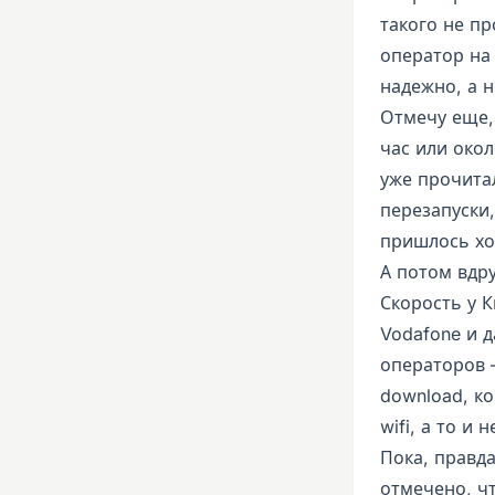
такого не п
оператор на
надежно, а н
Отмечу еще,
час или окол
уже прочита
перезапуски
пришлось хо
А потом вдру
Скорость у 
Vodafone и д
операторов 
download, к
wifi, а то и 
Пока, правд
отмечено, ч