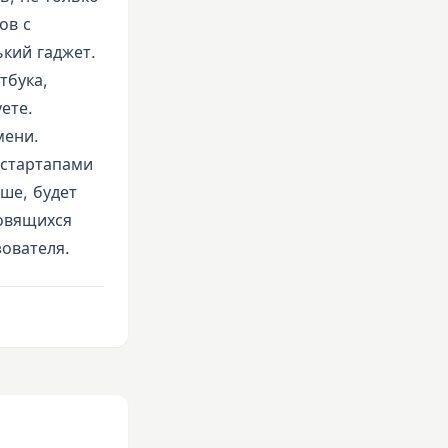
ов с
кий гаджет.
тбука,
ете.
мени.
 стартапами
ьше, будет
новящихся
ователя.