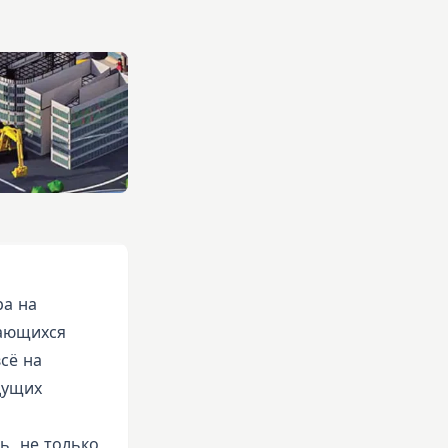
ра на
вающихся
сё на
дущих
ь, не только