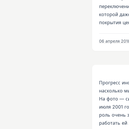
переключени
которой даж
покрытия це
06 апреля 2018
Прогресс ин
насколько м
На фото — си
июля 2001 го
роль очень 
работать ей 