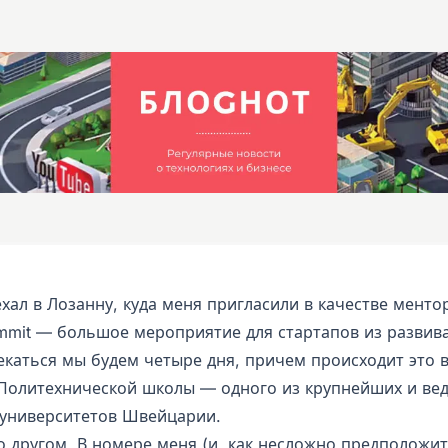
хал в Лозанну, куда меня пригласили в качестве менто
ummit — большое мероприятие для стартапов из разви
екаться мы будем четыре дня, причем происходит это в
Политехнической школы — одного из крупнейших и ве
 университетов Швейцарии.
о другом. В номере меня (и, как несложно предположит