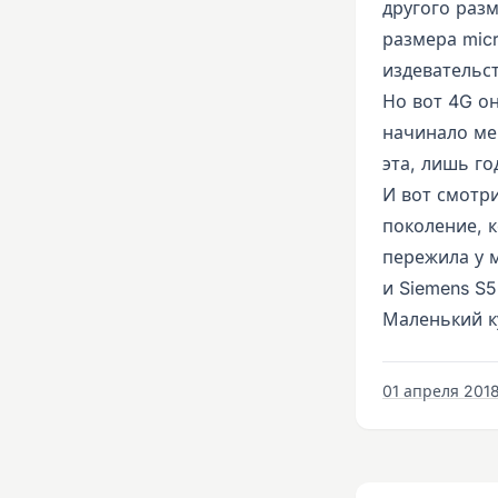
другого разм
размера micr
издевательс
Но вот 4G он
начинало ме
эта, лишь г
И вот смотри
поколение, к
пережила у 
и Siemens S5
Маленький к
01 апреля 2018 