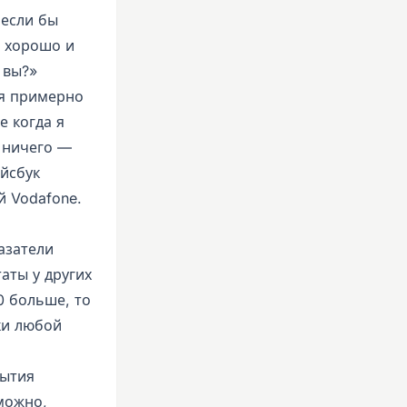
 если бы
ь хорошо и
 вы?»
ня примерно
е когда я
 ничего —
йсбук
й Vodafone.
азатели
таты у других
0 больше, то
ки любой
рытия
можно,