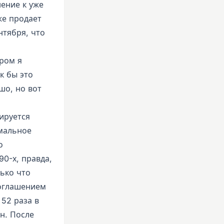
нение к уже
же продает
нтября, что
ором я
к бы это
шо, но вот
ируется
мальное
о
0-х, правда,
ько что
соглашением
 52 раза в
н. После