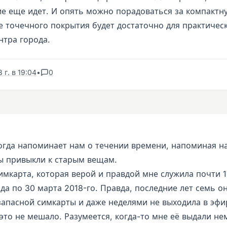
е еще идет. И опять можно порадоваться за компактну
е точечного покрытия будет достаточно для практичес
нтра города.
 г. в 19:04
•
0
огда напоминает нам о течении времени, напоминая н
ы привыкли к старым вещам.
мкарта, которая верой и правдой мне служила почти 17
да по 30 марта 2018-го. Правда, последние лет семь о
запасной симкарты и даже неделями не выходила в эфи
это не мешало. Разумеется, когда-то мне её выдали не