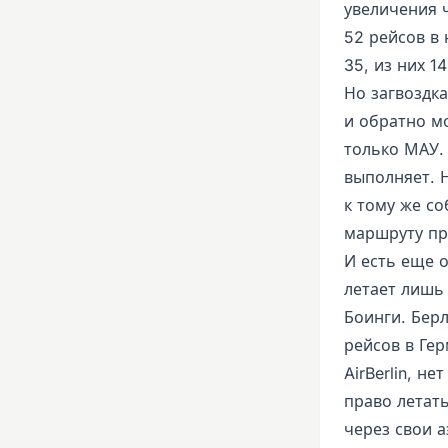
увеличения 
52 рейсов в
35, из них 1
Но загвоздка
и обратно м
только МАУ.
выполняет. 
к тому же со
маршруту пр
И есть еще 
летает лишь
Боинги. Бер
рейсов в Гер
AirBerlin, н
право летать
через свои а