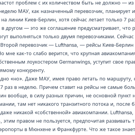
частот проблем с их количеством быть не должно — из
 неделю МАУ, как назначенный перевозчик, планирует 
4 на линии Киев-Берлин, хотя сейчас летает только 7 ра
 в другом — это же соглашение предусматривает, что 
огут выполняться только двумя перевозчиками. Сейчас
 Второй перевозчик — Lufthansa, — рейсы Киев-Берлин
Но мне как-то слабо верится, что крупная авиакомпани
бственным лоукостером Germanwings, уступит свое пра
ямому конкуренту.
одно «но». Даже МАУ, имея право летать по маршруту, 
 7 раз в неделю. Причем ставит на рейсы не самые бол
лин вообще, в силу разных причин, не основной пункт 
мании, там нет никакого транзитного потока и, после 
ет даже никакой «собственной» авиакомпании. Lufthansa
, этим правом не пользуется, предпочитая развивать 
эропорты в Мюнхене и Франкфурте. Что же такое знает 