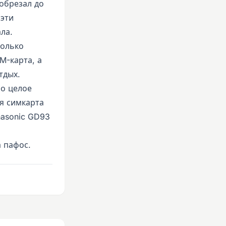
 обрезал до
 эти
ла.
только
M-карта, а
тдых.
ло целое
ая симкарта
nasonic GD93
 пафос.