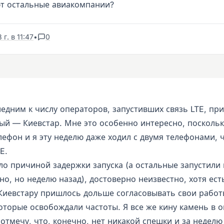
ют остальные авиакомпании?
г. в 11:47
•
0
ледним к числу операторов, запустивших связь LTE, пр
ый — Киевстар. Мне это особенно интересно, поскольк
лефон и я эту неделю даже ходил с двумя телефонами, 
E.
ло причиной задержки запуска (а остальные запустили
но, но неделю назад), достоверно неизвестно, хотя ест
Киевстару пришлось дольше согласовывать свои работ
оторые освобождали частоты. Я все же кину камень в 
отмечу, что, конечно, нет никакой спешки и за неделю