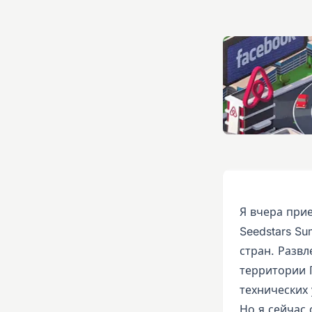
Я вчера прие
Seedstars S
стран. Развл
территории 
технических
Но я сейчас 