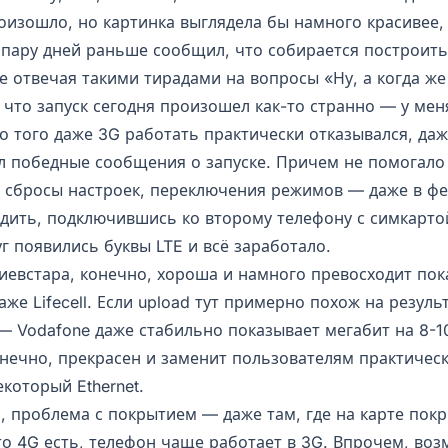
роизошло, но картинка выглядела бы намного красивее,
 пару дней раньше сообщил, что собирается построит
е отвечая такими тирадами на вопросы «Ну, а когда же
 что запуск сегодня произошел как-то странно — у ме
о того даже 3G работать практически отказывался, даж
л победные сообщения о запуске. Причем не помогало
, сбросы настроек, переключения режимов — даже в фе
дить, подключившись ко второму телефону с симкарто
г появились буквы LTE и всё заработало.
Киевстара, конечно, хороша и намного превосходит пок
аже Lifecell. Если upload тут примерно похож на резуль
— Vodafone даже стабильно показывает мегабит на 8-1
онечно, прекрасен и заменит пользователям практичес
некоторый Ethernet.
а, проблема с покрытием — даже там, где на карте пок
то 4G есть, телефон чаще работает в 3G. Впрочем, воз