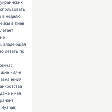
 украинских
использовать
з в неделю.
рейсы в Киев
 летает
 не
я, владеющая
во летать по
сейчас
ьшие 737-е
назначения
банкротства
, даже имея
транзит
Ryanair,