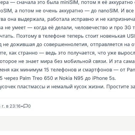
ера — сначала это была miniSIM, потом я её аккуратно
oSIM, а потом не очень аккуратно — до nanoSIM. И все
тва она выдержала, работала исправно и не капризнича
а не умеет — когда её делали, человечество и про 3G 
чтать. Поэтому в телефоне теперь стоит новенькая USI
од не дожившая до совершеннолетия, отправляется на о
те, как странно — ведь это получается, что уже вырос
оторое не знает мира без мобильной связи. И эта сам
меня как минимум 15 телефонов и смартфонов — от Pa
5 через Palm Treo 650 и Nokia N95 до iPhone 5s.
усочек пластмассы и немалый кусок жизни. Простите за
г. в 23:16
•
0