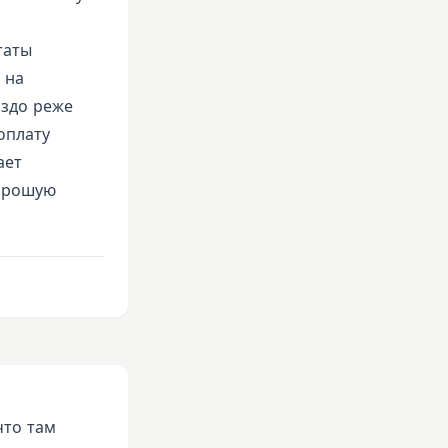
таты
 на
аздо реже
оплату
ает
хорошую
что там