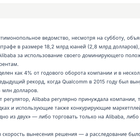
нтимонопольное ведомство, несмотря на субботу, объя
трафе в размере 18,2 млрд юаней (2,8 млрд долларов)
Alibaba за использование своего доминирующего поло
рентам.
елен как 4% от годового оборота компании и в нескол
едыдущий рекорд, когда Qualcomm в 2015 году был вы
5 млн долларов.
т регулятор, Alibaba регулярно принуждала компании,
дках и использующие также конкурирующие маркетпле
но из двух» — либо торговать только на Alibaba, либо
я скорость вынесения решения — а расследование был