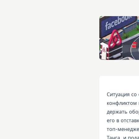
Ситуация со
конфликтом в
держать обо
его в отстав
топ-менедже
Танга, и под