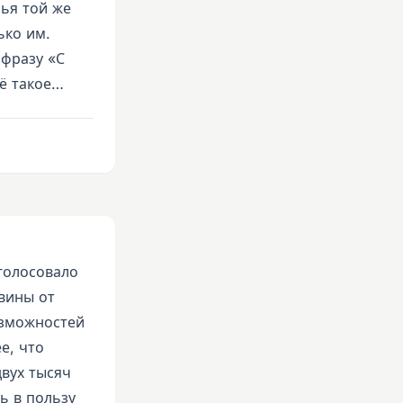
нья той же
ько им.
 фразу «С
сё такое…
голосовало
вины от
озможностей
е, что
вух тысяч
ь в пользу