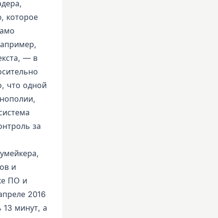
рдера,
, которое
само
например,
кста, — в
осительно
о, что одной
онополии,
 система
онтроль за
умейкера,
ов и
ке ПО и
апреле 2016
 13 минут, а