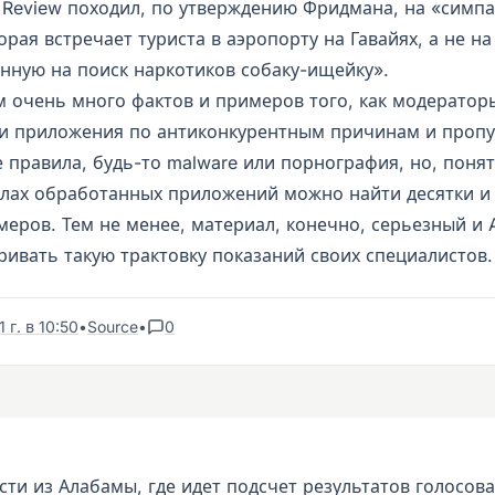
 Review походил, по утверждению Фридмана, на «симп
орая встречает туриста в аэропорту на Гавайях, а не на
нную на поиск наркотиков собаку-ищейку».
м очень много фактов и примеров того, как модератор
и приложения по антиконкурентным причинам и пропу
правила, будь-то malware или порнография, но, понят
лах обработанных приложений можно найти десятки и
еров. Тем не менее, материал, конечно, серьезный и 
ривать такую трактовку показаний своих специалистов.
 г. в 10:50
•
Source
•
0
сти из Алабамы, где идет подсчет результатов голосов