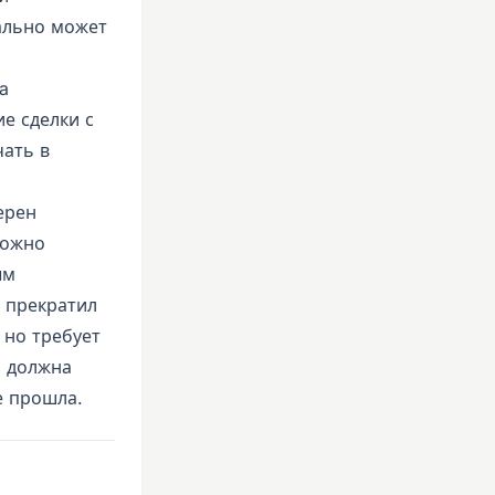
ально может
a
е сделки с
чать в
ерен
ложно
ым
м прекратил
 но требует
а должна
е прошла.