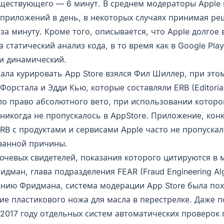
уществующего — 6 минут. В среднем модераторы Apple
0 приложений в день, в некоторых случаях принимая р
а минуту. Кроме того, описывается, что Apple долгое
 статический анализ кода, в то время как в Google Pla
и динамический.
ала курировать App Store взялся Фил Шиллер, при этом
орстала и Эдди Кью, которые составляли ERB (Editoria
ло право абсолютного вето, при использовании которо
никогда не пропускалось в AppStore. Приложение, ко
RB с продуктами и сервисами Apple часто не пропускал
ванной причины.
ючевых свидетелей, показания которого цитируются в 
идман, глава подразделения FEAR (Fraud Engineering Al
нению Фридмана, система модерации App Store была по
ие пластикового ножа для масла в перестрелке. Даже п
 2017 году отдельных систем автоматических проверок