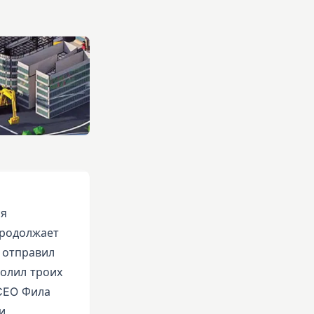
ся
продолжает
 отправил
волил троих
CEO Фила
и