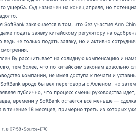
го ущерба. Суд назначен на конец апреля, но потенци
адолго.
 SoftBank заключается в том, что без участия Arm Chin
даже подать заявку китайскому регулятору на одобрени
до ведь не только подать заявку, но и активно сотрудни
ссмотрения.
Аллен Ву рассчитывает на солидную компенсацию и нам
олго, тем более, что по китайским законам довольно с
оводство компании, не имея доступа к печати и уставн
SoftBank вроде бы вел переговоры с Алленом, но зате
заявляя публично, что процесс смены руководства идет,
авда, времени у SoftBank остаётся всё меньше — сделк
а в течение 18 месяцев, примерно треть из которых уж
 г. в 07:58
•
Source
•
0