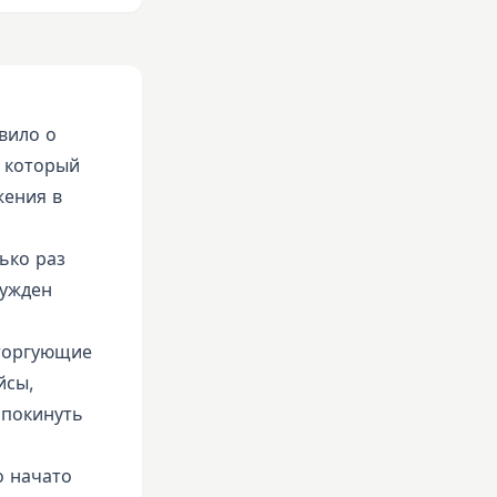
вило о
, который
жения в
ько раз
нужден
 торгующие
йсы,
 покинуть
о начато