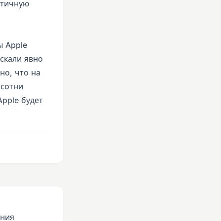
атичную
ы Apple
скали явно
но, что на
 сотни
Apple будет
ания