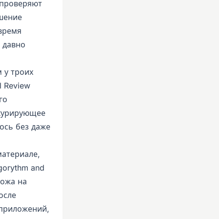
 проверяют
ешение
 время
y давно
 у троих
l Review
го
нкурирующее
ось без даже
материале,
gorythm and
хожа на
осле
 приложений,