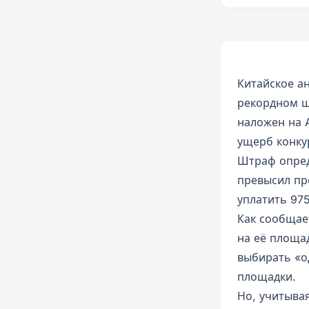
Китайское а
рекордном ш
наложен на 
ущерб конку
Штраф опред
превысил пр
уплатить 97
Как сообщае
на её площа
выбирать «од
площадки.
Но, учитыва