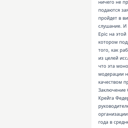
ничего не п
подаются за
пройдет в в
слушание. И
Epic на этой
котором под
того, как ра
из целей исс
что эта моно
модерации н
качеством п
Заключение 
Крейга Федер
руководител
организации
года в сред