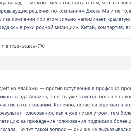
ца назад, — можно смело говорить о том, что это зве
 предыдущие решения по компаниям Джека Ма и не тол
елиза компании при этом сильно напоминает крылатую
редаюсь в руки родной милиции». Китай, компартия, в
г. в 11:28
•
Source
•
0
дейт из Алабамы — против вступления в профсоюз про
ников склада Amazon, то есть уже заметно больше поло
частие в голосовании. Конечно, остаётся еще масса в
езультат голосования, как я уже писал утром, тем боле
петицию за проведение голосования подписало более д
склада. Но тут такой вопрос — они же не высказывалис