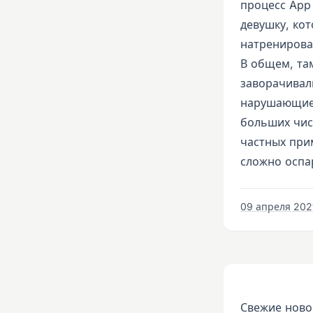
процесс App
девушку, кот
натренирова
В общем, та
заворачивал
нарушающие 
больших чис
частных прим
сложно оспа
09 апреля 2021
Свежие ново