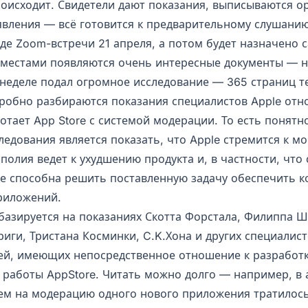
роисходит. Свидетели дают показания, выписываются о
явления — всё готовится к предварительному слушанию
иде Zoom-встречи 21 апреля, а потом будет назначено 
 местами появляются очень интересные документы — 
 неделе подал огромное исследование — 365 страниц те
робно разбираются показания специалистов Apple отн
ботает App Store с системой модерации. То есть понятн
ледования является показать, что Apple стремится к м
полия ведет к ухудшению продукта и, в частности, что
е способна решить поставленную задачу обеспечить к
риложений.
базируется на показаниях Скотта Форстала, Филиппа Ш
иги, Тристана Косминки, C.K.Хона и других специалист
ей, имеющих непосредственное отношение к разработ
 работы AppStore. Читать можно долго — например, в 
нем на модерацию одного нового приложения тратилось