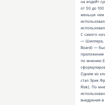
на апдейт с
от 50 до 10
меньше чем з
использовала
использовал
С самого нач
— Шиллера, Ф
Board) — бы
приложение 
по мнению E
сформулиро
Одним из кл
стал Эрик Фр
Risk). По м
использован
внедрения в