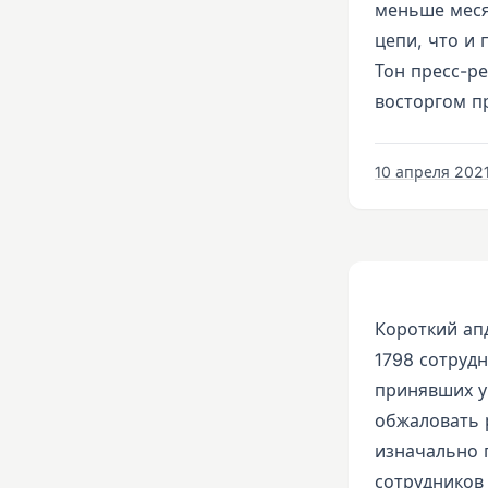
меньше меся
цепи, что и
Тон пресс-р
восторгом п
10 апреля 2021 
Короткий ап
1798 сотруд
принявших у
обжаловать р
изначально 
сотрудников 