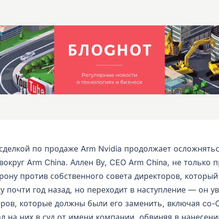
 сделкой по продаже Arm Nvidia продолжает осложнять
округ Arm China. Аллен Ву, CEO Arm China, не только 
рону против собственного совета директоров, который
ку почти год назад, но переходит в наступление — он у
ров, которые должны были его заменить, включая co-
ал на них в суд от имени компании, обвиняя в нанесени