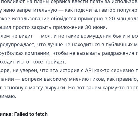
 повлияют на планы сервиса ввести плату за использов
у явно запретительную — как подсчитал автор популяр
такое использование обойдется примерно в 20 млн долл
решил просто закрыть приложение 30 июня.
лем не видит — мол, и не такие возмущения были и вс
предупреждает, что лучше не находиться в публичных м
утболках компании, чтобы не вызывать раздражения п
оходит и это тоже пройдет.
воря, не уверен, что эта история с API как-то серьезно 
пании — вопреки высокому мнению гиков, как правило,
т основную массу выручки. Но вот зачем карму-то пор
нимаю.