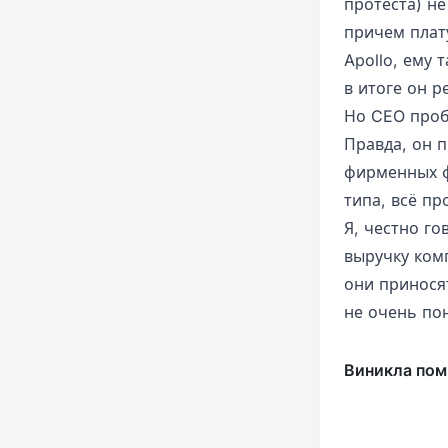
протеста) не
причем плат
Apollo, ему 
в итоге он 
Но CEO проб
Правда, он 
фирменных ф
типа, всё пр
Я, честно го
выручку ком
они принося
не очень по