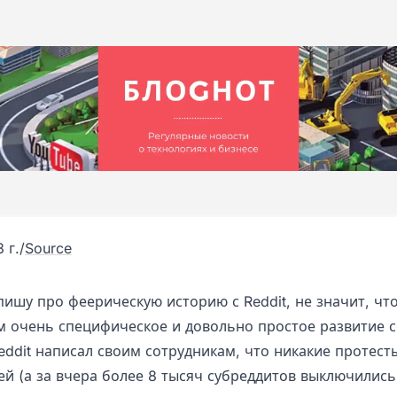
 г.
/
Source
 пишу про феерическую историю с Reddit, не значит, что
м очень специфическое и довольно простое развитие с
eddit написал своим сотрудникам, что никакие протест
й (а за вчера более 8 тысяч субреддитов выключились