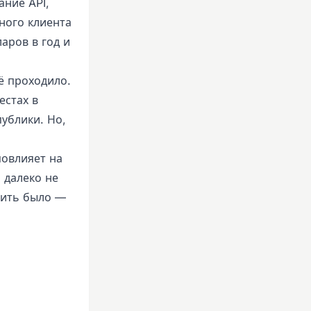
ание API,
ного клиента
аров в год и
ё проходило.
естах в
ублики. Но,
повлияет на
 далеко не
тить было —