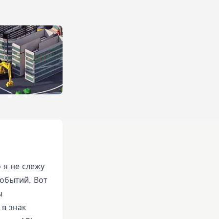
 я не слежу
обытий. Вот
ы
 в знак