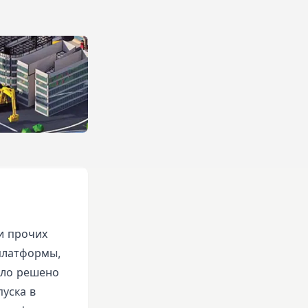
и прочих
 платформы,
ыло решено
пуска в