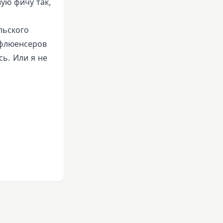
ую фичу так,
льского
нфлюенсеров
сь. Или я не